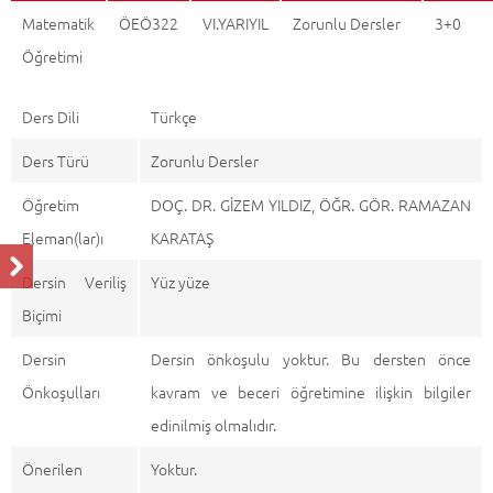
Matematik
ÖEÖ322
VI.YARIYIL
Zorunlu Dersler
3+0
Öğretimi
Ders Dili
Türkçe
Ders Türü
Zorunlu Dersler
Öğretim
DOÇ. DR. GİZEM YILDIZ, ÖĞR. GÖR. RAMAZAN
Eleman(lar)ı
KARATAŞ
Dersin Veriliş
Yüz yüze
Biçimi
Dersin
Dersin önkoşulu yoktur. Bu dersten önce
Önkoşulları
kavram ve beceri öğretimine ilişkin bilgiler
edinilmiş olmalıdır.
Önerilen
Yoktur.