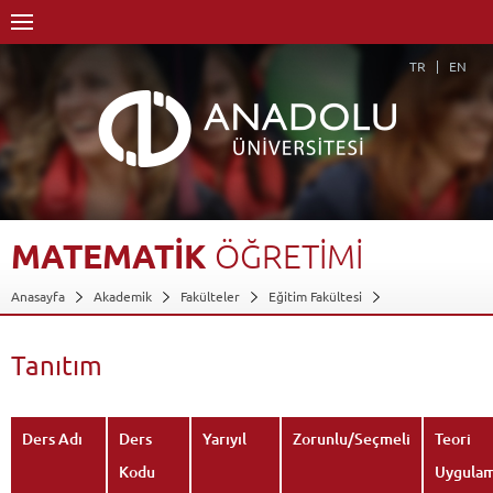
TR
EN
MATEMATİK
ÖĞRETİMİ
Anasayfa
Akademik
Fakülteler
Eğitim Fakültesi
Özel Eğitim Bölümü
Özel Eğitim Öğretmenliği Programı
Dersler - AKTS Kredileri
Matematik Öğretimi
Tanıtım
Tanıtım
Geri Dön
Ders Adı
Ders
Yarıyıl
Zorunlu/Seçmeli
Teori
Kodu
Uygula