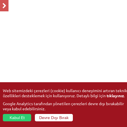
Web sitemizdeki çerezleri (cookie) kullanıcı deneyimini artıran teknik
özellikleri desteklemek için kullanıyoruz. Detaylı bilgi için
tıklayınız
.
Google Analytics tarafından yönetilen çerezleri devre dışı bırakabilir
veya kabul edebilirsiniz.
Kabul Et
Devre Dışı Bırak
© 2026
Anadolu Üniversitesi
- Tüm hakları saklıdır.