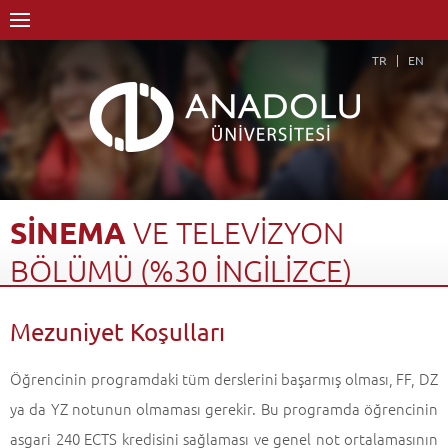
TR
EN
SİNEMA
VE
TELEVİZYON
BÖLÜMÜ
(%30
İNGİLİZCE)
Anasayfa
Akademik
Fakülteler
İletişim Bilimleri Fakültesi
Mezuniyet Koşulları
Sinema ve Televizyon Bölümü (%30 İngilizce)
Mezuniyet Koşulları
Geri Dön
Öğrencinin programdaki tüm derslerini başarmış olması, FF, DZ
ya da YZ notunun olmaması gerekir. Bu programda öğrencinin
asgari 240 ECTS kredisini sağlaması ve genel not ortalamasının