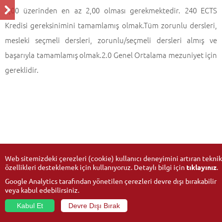
4,00 üzerinden en az 2,00 olması gerekmektedir. 240 ECTS
Kredisi gereksinimini tamamlamış olmak.Tüm zorunlu dersleri,
mesleki seçmeli dersleri, zorunlu/seçmeli dersleri almış ve
başarıyla tamamlamış olmak.2.0 Genel Ortalama mezuniyet için
gereklidir.
Web sitemizdeki çerezleri (cookie) kullanıcı deneyimini artıran teknik
özellikleri desteklemek için kullanıyoruz. Detaylı bilgi için
tıklayınız
.
Google Analytics tarafından yönetilen çerezleri devre dışı bırakabilir
veya kabul edebilirsiniz.
Kabul Et
Devre Dışı Bırak
© 2026
Anadolu Üniversitesi
- Tüm hakları saklıdır.