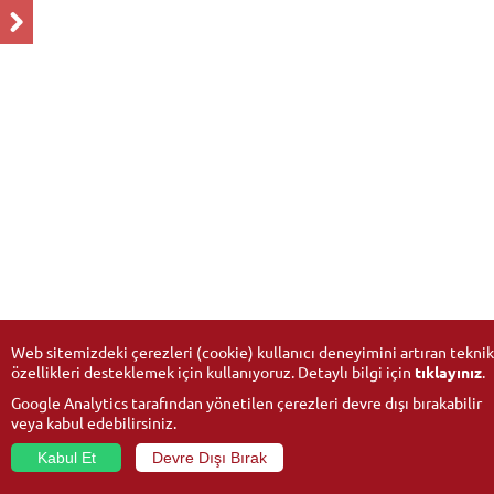
Web sitemizdeki çerezleri (cookie) kullanıcı deneyimini artıran teknik
özellikleri desteklemek için kullanıyoruz. Detaylı bilgi için
tıklayınız
.
Google Analytics tarafından yönetilen çerezleri devre dışı bırakabilir
veya kabul edebilirsiniz.
Kabul Et
Devre Dışı Bırak
© 2026
Anadolu Üniversitesi
- Tüm hakları saklıdır.