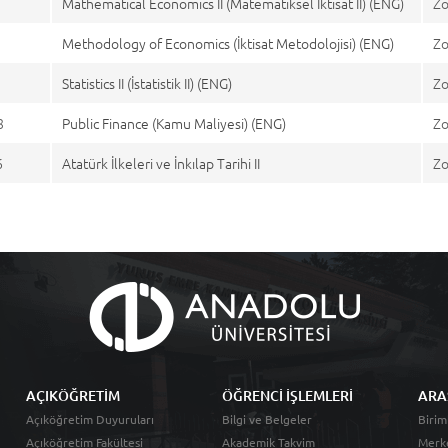
Mathematical Economics II (Matematiksel İktisat II) (ENG)
Zo
Methodology of Economics (İktisat Metodolojisi) (ENG)
Zo
Statistics II (İstatistik II) (ENG)
Zo
8
Public Finance (Kamu Maliyesi) (ENG)
Zo
6
Atatürk İlkeleri ve İnkılap Tarihi II
Zo
AÇIKÖĞRETİM
ÖĞRENCİ İŞLEMLERİ
ARA
Açıköğretim Duyuruları
Bilgi ve Belgeler
Birim
Açıköğretim Fakültesi
Akademik Takvim
Merk