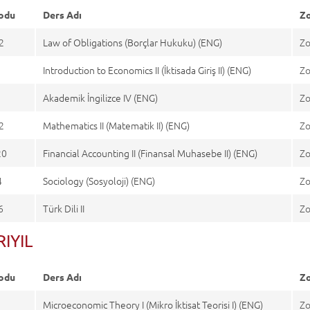
odu
Ders Adı
Zo
2
Law of Obligations (Borçlar Hukuku) (ENG)
Zo
Introduction to Economics II (İktisada Giriş II) (ENG)
Zo
6
Akademik İngilizce IV (ENG)
Zo
2
Mathematics II (Matematik II) (ENG)
Zo
20
Financial Accounting II (Finansal Muhasebe II) (ENG)
Zo
4
Sociology (Sosyoloji) (ENG)
Zo
6
Türk Dili II
Zo
ARIYIL
odu
Ders Adı
Zo
Microeconomic Theory I (Mikro İktisat Teorisi I) (ENG)
Zo