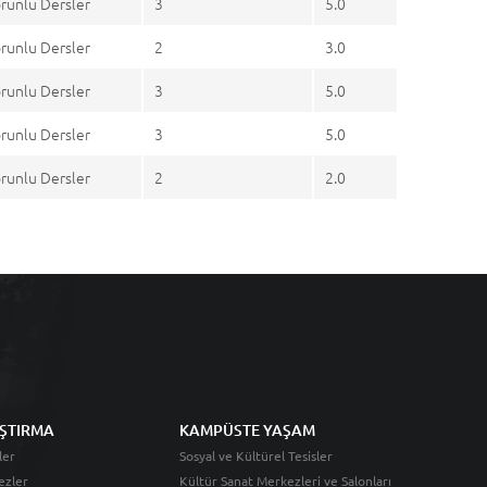
runlu Dersler
3
5.0
runlu Dersler
2
3.0
runlu Dersler
3
5.0
runlu Dersler
3
5.0
runlu Dersler
2
2.0
ŞTIRMA
KAMPÜSTE YAŞAM
ler
Sosyal ve Kültürel Tesisler
ezler
Kültür Sanat Merkezleri ve Salonları