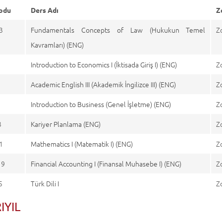
odu
Ders Adı
Z
3
Fundamentals Concepts of Law (Hukukun Temel
Z
Kavramları) (ENG)
Introduction to Economics I (İktisada Giriş I) (ENG)
Z
5
Academic English III (Akademik İngilizce III) (ENG)
Z
Introduction to Business (Genel İşletme) (ENG)
Z
3
Kariyer Planlama (ENG)
Z
1
Mathematics I (Matematik I) (ENG)
Z
19
Financial Accounting I (Finansal Muhasebe I) (ENG)
Z
5
Türk Dili I
Z
RIYIL