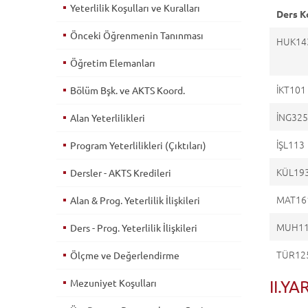
Yeterlilik Koşulları ve Kuralları
Ders K
Önceki Öğrenmenin Tanınması
HUK14
Öğretim Elemanları
İKT101
Bölüm Bşk. ve AKTS Koord.
İNG32
Alan Yeterlilikleri
İŞL113
Program Yeterlilikleri (Çıktıları)
KÜL19
Dersler - AKTS Kredileri
MAT16
Alan & Prog. Yeterlilik İlişkileri
MUH1
Ders - Prog. Yeterlilik İlişkileri
TÜR12
Ölçme ve Değerlendirme
Mezuniyet Koşulları
II.YA