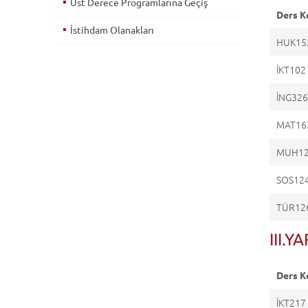
Üst Derece Programlarına Geçiş
Ders K
İstihdam Olanakları
HUK15
İKT102
İNG32
MAT16
MUH1
SOS12
TÜR12
III.Y
Ders K
İKT217