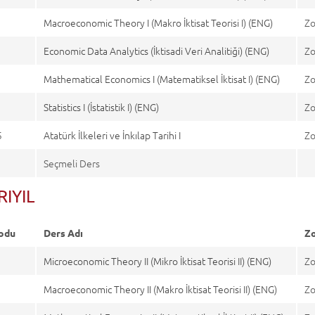
Macroeconomic Theory I (Makro İktisat Teorisi I) (ENG)
Zo
Economic Data Analytics (İktisadi Veri Analitiği) (ENG)
Zo
Mathematical Economics I (Matematiksel İktisat I) (ENG)
Zo
Statistics I (İstatistik I) (ENG)
Zo
5
Atatürk İlkeleri ve İnkılap Tarihi I
Zo
Seçmeli Ders
RIYIL
odu
Ders Adı
Zo
Microeconomic Theory II (Mikro İktisat Teorisi II) (ENG)
Zo
Macroeconomic Theory II (Makro İktisat Teorisi II) (ENG)
Zo