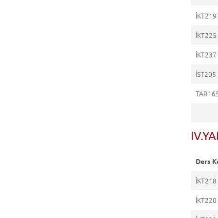
İKT219
İKT225
İKT237
İST205
TAR16
IV.YA
Ders K
İKT218
İKT220