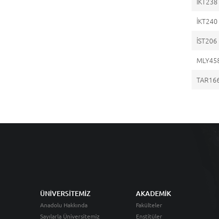
İKT238
İKT240
İST206
MLY45
TAR16
ÜNİVERSİTEMİZ
AKADEMİK
Anadolu Hakkında
Fakülteler
Sayılarla Üniversitemiz
Enstitüler