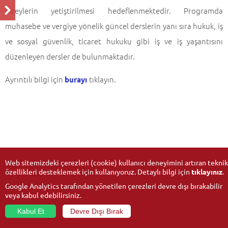
bireylerin yetiştirilmesi hedeflenmektedir. Programda
muhasebe ve vergiye yönelik güncel derslerin yanı sıra hukuk, iş
ve sosyal güvenlik, ticaret hukuku gibi iş ve iş yaşantısını
düzenleyen dersler de bulunmaktadır.
Ayrıntılı bilgi için
tıklayın.
burayı
Web sitemizdeki çerezleri (cookie) kullanıcı deneyimini artıran teknik
özellikleri desteklemek için kullanıyoruz. Detaylı bilgi için
tıklayınız
.
Google Analytics tarafından yönetilen çerezleri devre dışı bırakabilir
veya kabul edebilirsiniz.
Kabul Et
Devre Dışı Bırak
© 2026
Anadolu Üniversitesi
- Tüm hakları saklıdır.