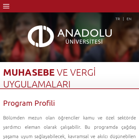
TR
EN
MUHASEBE
VE
VERGİ
UYGULAMALARI
Anasayfa
Akademik
Fakülteler
Açıköğretim Fakültesi
Program Profili
Muhasebe ve Vergi Uygulamaları
Program Profili
Geri Dön
Bölümden mezun olan öğrenciler kamu ve özel sektörde
yardımcı eleman olarak çalışabilir. Bu programda çağdaş
yaşama uyum sağlayabilecek, kavramsal ve akılcı düşünebilen