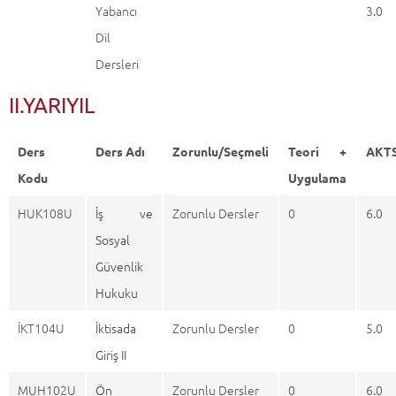
Yabancı
3.0
Dil
Dersleri
II.YARIYIL
Ders
Ders Adı
Zorunlu/Seçmeli
Teori +
AKT
Kodu
Uygulama
HUK108U
İş ve
Zorunlu Dersler
0
6.0
Sosyal
Güvenlik
Hukuku
İKT104U
İktisada
Zorunlu Dersler
0
5.0
Giriş II
MUH102U
Ön
Zorunlu Dersler
0
6.0