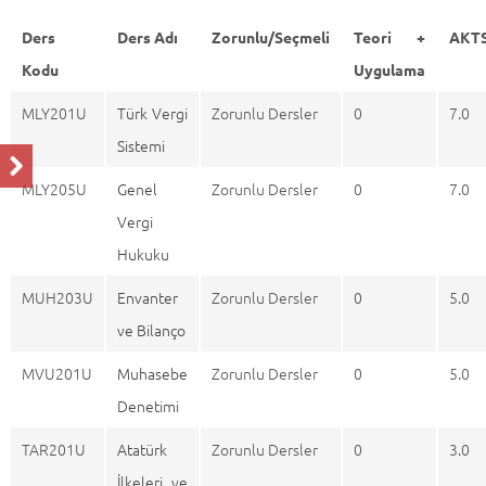
Ders
Ders Adı
Zorunlu/Seçmeli
Teori +
AKT
Kodu
Uygulama
MLY201U
Türk Vergi
Zorunlu Dersler
0
7.0
Sistemi
MLY205U
Genel
Zorunlu Dersler
0
7.0
Vergi
Hukuku
MUH203U
Envanter
Zorunlu Dersler
0
5.0
ve Bilanço
MVU201U
Muhasebe
Zorunlu Dersler
0
5.0
Denetimi
TAR201U
Atatürk
Zorunlu Dersler
0
3.0
İlkeleri ve