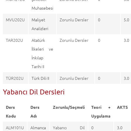
Muhasebesi
MVU202U
Maliyet
Zorunlu Dersler
0
5.0
Analizleri
TAR202U
Atatürk
Zorunlu Dersler
0
3.0
İlkeleri ve
İnkılap
Tarihi II
TÜR202U
Türk Dili II
Zorunlu Dersler
0
3.0
Yabancı Dil Dersleri
Ders
Ders
Zorunlu/Seçmeli
Teori +
AKTS
Kodu
Adı
Uygulama
ALM101U
Almanca
Yabancı Dil
0
3.0