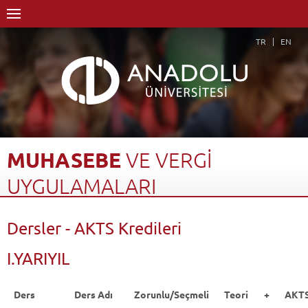
TR
EN
MUHASEBE
VE
VERGİ
UYGULAMALARI
Anasayfa
Akademik
Fakülteler
Açıköğretim Fakültesi
Dersler - AKTS Kredileri
Muhasebe ve Vergi Uygulamaları
Dersler - AKTS Kredileri
Geri Dön
I.YARIYIL
Ders
Ders Adı
Zorunlu/Seçmeli
Teori +
AKT