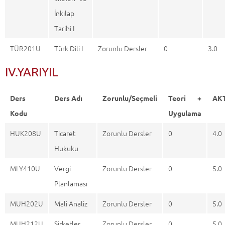
İnkılap
Tarihi I
TÜR201U
Türk Dili I
Zorunlu Dersler
0
3.0
IV.YARIYIL
Ders
Ders Adı
Zorunlu/Seçmeli
Teori +
AK
Kodu
Uygulama
HUK208U
Ticaret
Zorunlu Dersler
0
4.0
Hukuku
MLY410U
Vergi
Zorunlu Dersler
0
5.0
Planlaması
MUH202U
Mali Analiz
Zorunlu Dersler
0
5.0
MUH212U
Şirketler
Zorunlu Dersler
0
5.0