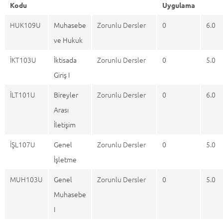
Kodu
Uygulama
HUK109U
Muhasebe
Zorunlu Dersler
0
6.0
ve Hukuk
İKT103U
İktisada
Zorunlu Dersler
0
5.0
Giriş I
İLT101U
Bireyler
Zorunlu Dersler
0
6.0
Arası
İletişim
İŞL107U
Genel
Zorunlu Dersler
0
5.0
İşletme
MUH103U
Genel
Zorunlu Dersler
0
5.0
Muhasebe
I