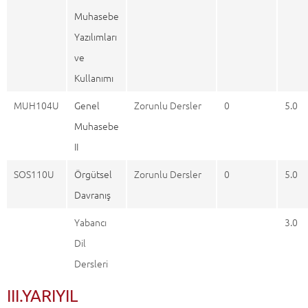
Muhasebe
Yazılımları
ve
Kullanımı
MUH104U
Genel
Zorunlu Dersler
0
5.0
Muhasebe
II
SOS110U
Örgütsel
Zorunlu Dersler
0
5.0
Davranış
Yabancı
3.0
Dil
Dersleri
III.YARIYIL