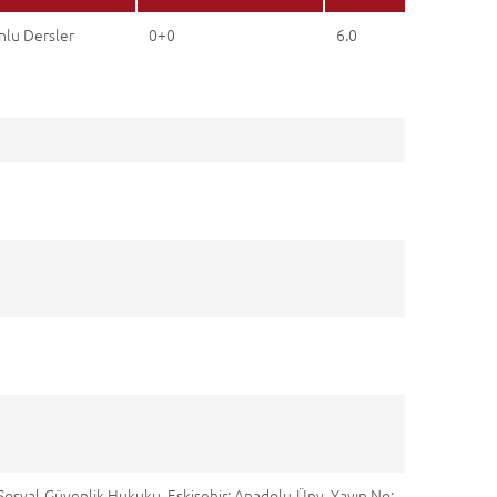
nlu Dersler
0+0
6.0
 ve Sosyal Güvenlik Hukuku, Eskişehir: Anadolu Ünv. Yayın No: