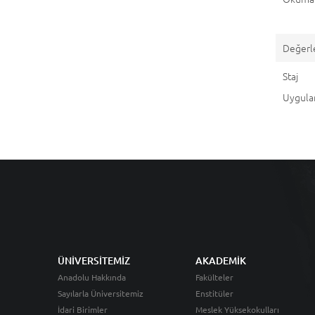
Değerl
St
Uygul
ÜNİVERSİTEMİZ
AKADEMİK
Anadolu Hakkında
Fakülteler
Sayılarla Üniversitemiz
Enstitüler
İdari Birimler
Meslek Yüksekokulları