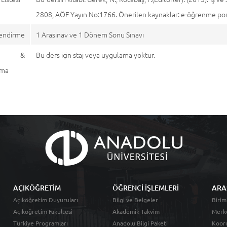
2808, AÖF Yayın No:1766. Önerilen kaynaklar: e-öğrenme por
endirme
1 Arasınav ve 1 Dönem Sonu Sınavı
aj &
Bu ders için staj veya uygulama yoktur.
ama
AÇIKÖĞRETİM
ÖĞRENCİ İŞLEMLERİ
ARA
Açıköğretim Duyuruları
Bilgi ve Belgeler
Birim
Açıköğretim Fakültesi
Akademik Takvim
Merk
Türkiye Programları
Anadolu Bilgi Paketi
Koord