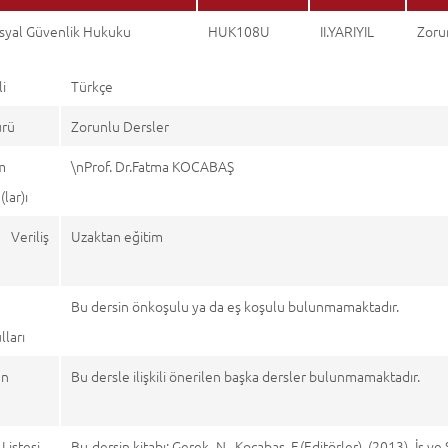
osyal Güvenlik Hukuku
HUK108U
II.YARIYIL
Zoru
li
Türkçe
ürü
Zorunlu Dersler
m
\nProf. Dr.Fatma KOCABAŞ
lar)ı
 Veriliş
Uzaktan eğitim
Bu dersin önkoşulu ya da eş koşulu bulunmamaktadır.
ları
en
Bu dersle ilişkili önerilen başka dersler bulunmamaktadır.
r
Listesi
Bu dersin kitabı: Gerek, N., Kocabaş, F.(Editörler). (2013). İş