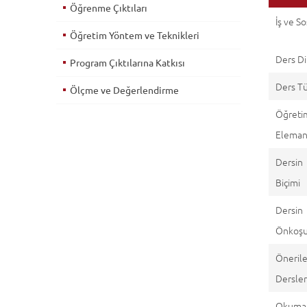
Öğrenme Çıktıları
İş ve S
Öğretim Yöntem ve Teknikleri
Ders Di
Program Çıktılarına Katkısı
Ders T
Ölçme ve Değerlendirme
Öğreti
Eleman(
Dersin
Biçimi
Dersin
Önkoşul
Öneril
Dersle
Okuma 