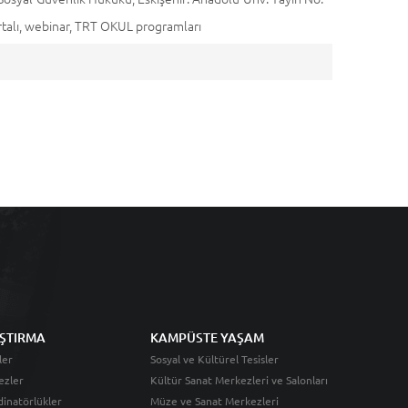
talı, webinar, TRT OKUL programları
ŞTIRMA
KAMPÜSTE YAŞAM
ler
Sosyal ve Kültürel Tesisler
ezler
Kültür Sanat Merkezleri ve Salonları
inatörlükler
Müze ve Sanat Merkezleri