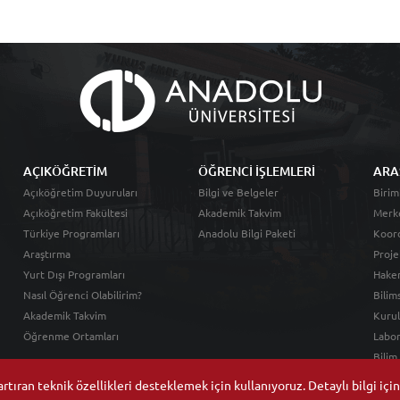
AÇIKÖĞRETİM
ÖĞRENCİ İŞLEMLERİ
ARA
Açıköğretim Duyuruları
Bilgi ve Belgeler
Birim
Açıköğretim Fakültesi
Akademik Takvim
Merk
Türkiye Programları
Anadolu Bilgi Paketi
Koord
Araştırma
Proje
Yurt Dışı Programları
Hakem
Nasıl Öğrenci Olabilirim?
Bilim
Akademik Takvim
Kurul
Öğrenme Ortamları
Labor
Bilim
tıran teknik özellikleri desteklemek için kullanıyoruz. Detaylı bilgi içi