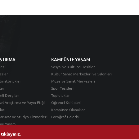
ŞTIRMA
KAMPÜSTE YAŞAM
ler
Sosyal ve Kültürel Tesisler
ezler
Kültür Sanat Merkezleri ve Salonları
inatörlükler
Müze ve Sanat Merkezleri
ler
Spor Tesisleri
li Dergiler
Topluluklar
sel Araştırma ve Yayın Etiği
Öğrenci Kulüpleri
ları
Kampüste Olanaklar
atuvar ve Stüdyo Hizmetleri
Fotoğraf Galerisi
 ve Yaşam
n
tıklayınız
.