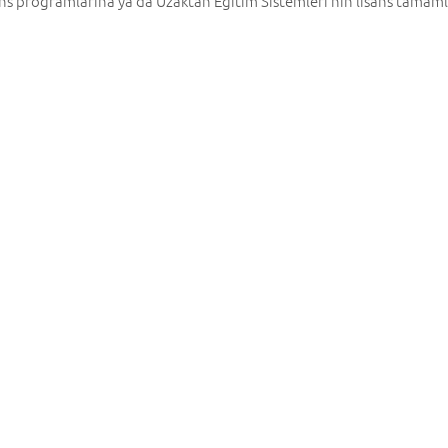
isans programlarına ya da Uzaktan Eğitim Sistemleri’nin lisans tama