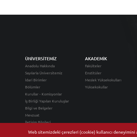
ÜNİVERSİTEMİZ
AKADEMİK
Anadolu Hakkında
Fakülteler
Sayılarla Üniversitemiz
Enstitüler
İdari Birimler
Meslek Yüksekokulları
Bölümler
Yüksekokullar
Kurullar - Komisyonlar
İş Birliği Yapılan Kuruluşlar
Bilgi ve Belgeler
Mevzuat
İletişim Bilgileri
Web sitemizdeki çerezleri (cookie) kullanıcı deneyimini ar