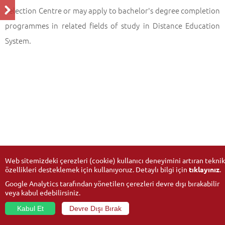
Selection Centre or may apply to bachelor's degree completion
programmes in related fields of study in Distance Education
System.
Web sitemizdeki çerezleri (cookie) kullanıcı deneyimini artıran teknik
özellikleri desteklemek için kullanıyoruz. Detaylı bilgi için
tıklayınız
.
Google Analytics tarafından yönetilen çerezleri devre dışı bırakabilir
veya kabul edebilirsiniz.
Kabul Et
Devre Dışı Bırak
© 2026
Anadolu University
- All rights reserved.