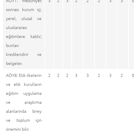
AÖY7: Mezuniyet
3
2
3
2
2
2
3
3
sonrası kurum içi,
yerel, ulusal ve
uluslararası
eğitimlere katılır;
bunları
kredilendirir ve
belgeler.
AÖY8: Etik ilkelerin
2
2
2
3
3
2
3
2
ve etik kurulların
eğitim- uygulama
ve araştırma
alanlarında birey
ve toplum için
önemini bilir.