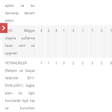
açıktır ve bu
davranışı devam
ettirir.
ÖY5: Bilgiye
3
2
3
1
3
1
1
2
ulaşma yollarına
karar verir ve
uygular.
YETKİNLİKLER
1
1
1
3
2
2
3
2
(İletişim ve Sosyal
Yetkinlik: İSY1-
İSY9).\nİSY1: Sağlık
alanı ile ilgili
konularda ilgili kişi
ve kurumları