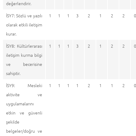
değerlendirir.
İSY7: Sözlü ve yazılı
1
1
1
3
2
1
2
2
olarak etkili iletişim
kurar.
İSY8: Kültürlerarası
1
1
1
3
2
1
2
2
iletişim kurma bilgi
ve becerisine
sahiptir.
İSY9: Mesleki
1
1
1
1
2
1
1
2
aktivite ve
uygulamalarını
etkin ve güvenli
şekilde
belgeler/doğru ve