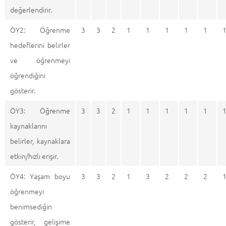
değerlendirir.
ÖY2: Öğrenme
3
3
2
1
1
1
1
1
hedeflerini belirler
ve öğrenmeyi
öğrendiğini
gösterir.
ÖY3: Öğrenme
3
3
2
1
1
1
1
1
kaynaklarını
belirler, kaynaklara
etkin/hızlı erişir.
ÖY4: Yaşam boyu
3
3
2
1
3
2
2
2
öğrenmeyi
benimsediğin
gösterir, gelişime