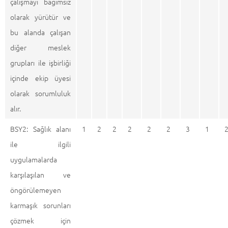
çalışmayı bağımsız
olarak yürütür ve
bu alanda çalışan
diğer meslek
grupları ile işbirliği
içinde ekip üyesi
olarak sorumluluk
alır.
BSY2: Sağlık alanı
1
2
2
2
2
2
3
1
ile ilgili
uygulamalarda
karşılaşılan ve
öngörülemeyen
karmaşık sorunları
çözmek için