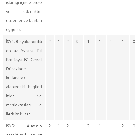
işbirliği içinde proje
ve etkinlikler
düzenler ve bunları
uygular.
İSY4: Bir yabancı dili
2
1
2
3
1
1
1
1
en az Avrupa Dil
Portföyü B1 Genel
Düzeyinde
kullanarak
alanındaki bilgileri
izler ve
meslektaşları ile
iletişim kurar.
İSY5: Alanının
2
1
2
1
2
1
1
2
gerektirdiği en az