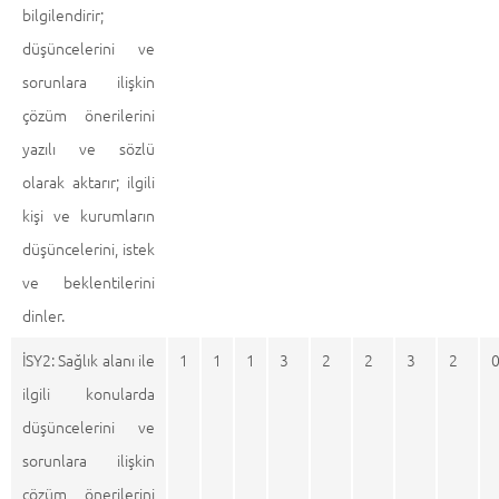
bilgilendirir;
düşüncelerini ve
sorunlara ilişkin
çözüm önerilerini
yazılı ve sözlü
olarak aktarır; ilgili
kişi ve kurumların
düşüncelerini, istek
ve beklentilerini
dinler.
İSY2: Sağlık alanı ile
1
1
1
3
2
2
3
2
ilgili konularda
düşüncelerini ve
sorunlara ilişkin
çözüm önerilerini