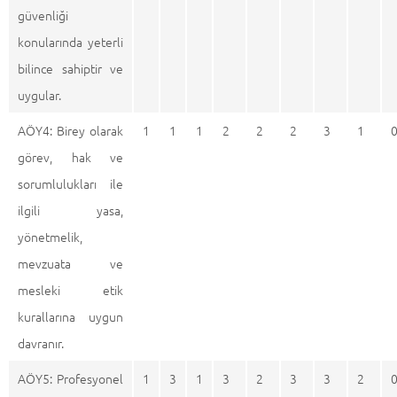
güvenliği
konularında yeterli
bilince sahiptir ve
uygular.
AÖY4: Birey olarak
1
1
1
2
2
2
3
1
görev, hak ve
sorumlulukları ile
ilgili yasa,
yönetmelik,
mevzuata ve
mesleki etik
kurallarına uygun
davranır.
AÖY5: Profesyonel
1
3
1
3
2
3
3
2