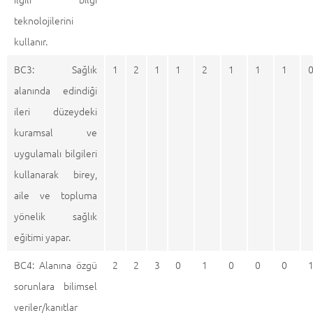
teknolojilerini
kullanır.
BC3: Sağlık
1
2
1
1
2
1
1
1
alanında edindiği
ileri düzeydeki
kuramsal ve
uygulamalı bilgileri
kullanarak birey,
aile ve topluma
yönelik sağlık
eğitimi yapar.
BC4: Alanına özgü
2
2
3
0
1
0
0
0
sorunlara bilimsel
veriler/kanıtlar