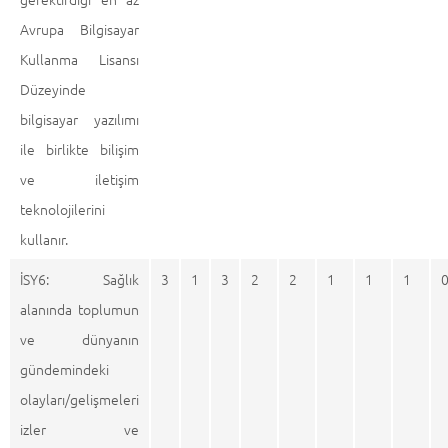
Avrupa Bilgisayar
Kullanma Lisansı
Düzeyinde
bilgisayar yazılımı
ile birlikte bilişim
ve iletişim
teknolojilerini
kullanır.
İSY6: Sağlık
3
1
3
2
2
1
1
1
alanında toplumun
ve dünyanın
gündemindeki
olayları/gelişmeleri
izler ve