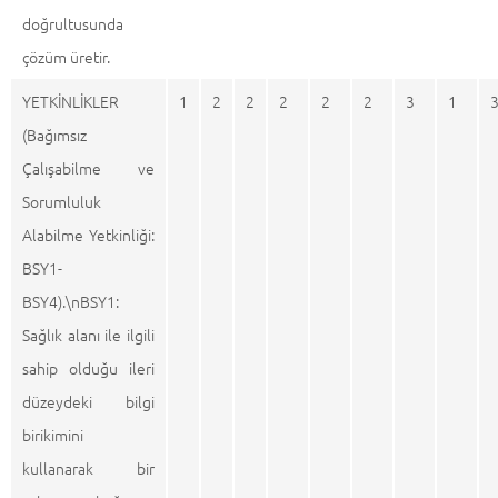
doğrultusunda
çözüm üretir.
YETKİNLİKLER
1
2
2
2
2
2
3
1
(Bağımsız
Çalışabilme ve
Sorumluluk
Alabilme Yetkinliği:
BSY1-
BSY4).\nBSY1:
Sağlık alanı ile ilgili
sahip olduğu ileri
düzeydeki bilgi
birikimini
kullanarak bir