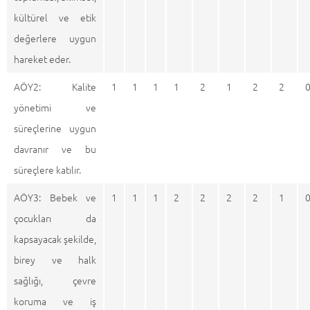
kültürel ve etik
değerlere uygun
hareket eder.
AÖY2: Kalite
1
1
1
1
2
1
2
2
yönetimi ve
süreçlerine uygun
davranır ve bu
süreçlere katılır.
AÖY3: Bebek ve
1
1
1
2
2
2
2
1
çocukları da
kapsayacak şekilde,
birey ve halk
sağlığı, çevre
koruma ve iş