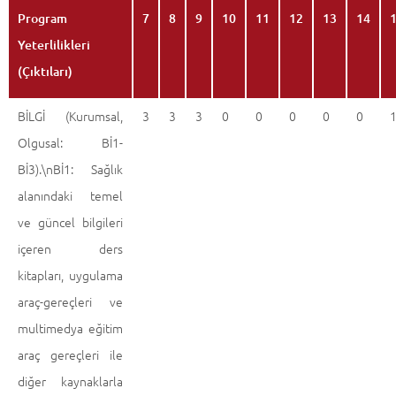
Program
7
8
9
10
11
12
13
14
Yeterlilikleri
(Çıktıları)
BİLGİ (Kurumsal,
3
3
3
0
0
0
0
0
Olgusal: Bİ1-
Bİ3).\nBİ1: Sağlık
alanındaki temel
ve güncel bilgileri
içeren ders
kitapları, uygulama
araç-gereçleri ve
multimedya eğitim
araç gereçleri ile
diğer kaynaklarla