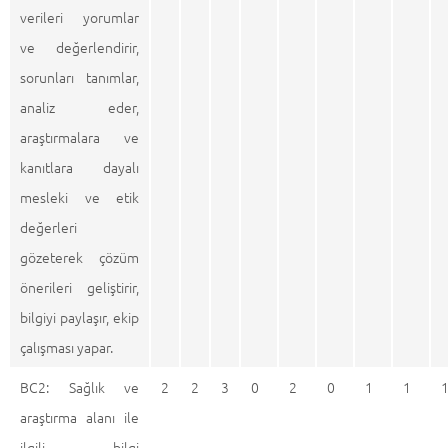
verileri yorumlar
ve değerlendirir,
sorunları tanımlar,
analiz eder,
araştırmalara ve
kanıtlara dayalı
mesleki ve etik
değerleri
gözeterek çözüm
önerileri geliştirir,
bilgiyi paylaşır, ekip
çalışması yapar.
BC2: Sağlık ve
2
2
3
0
2
0
1
1
araştırma alanı ile
ilgili bilgi