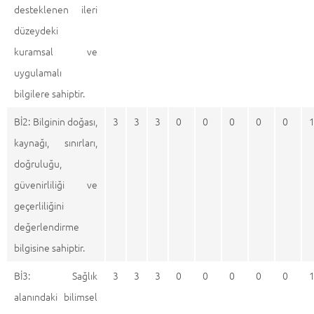
desteklenen ileri
düzeydeki
kuramsal ve
uygulamalı
bilgilere sahiptir.
Bİ2: Bilginin doğası,
3
3
3
0
0
0
0
0
kaynağı, sınırları,
doğruluğu,
güvenirliliği ve
geçerliliğini
değerlendirme
bilgisine sahiptir.
Bİ3: Sağlık
3
3
3
0
0
0
0
0
alanındaki bilimsel