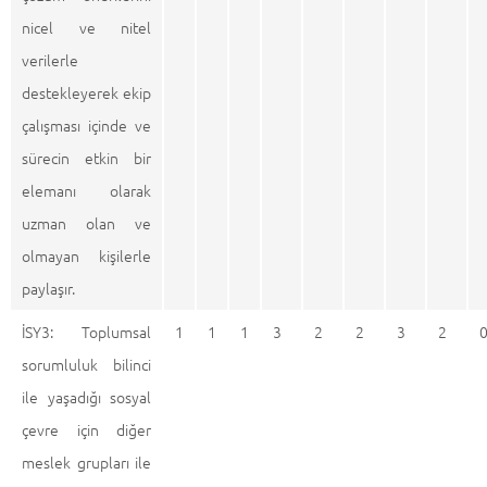
nicel ve nitel
verilerle
destekleyerek ekip
çalışması içinde ve
sürecin etkin bir
elemanı olarak
uzman olan ve
olmayan kişilerle
paylaşır.
İSY3: Toplumsal
1
1
1
3
2
2
3
2
sorumluluk bilinci
ile yaşadığı sosyal
çevre için diğer
meslek grupları ile