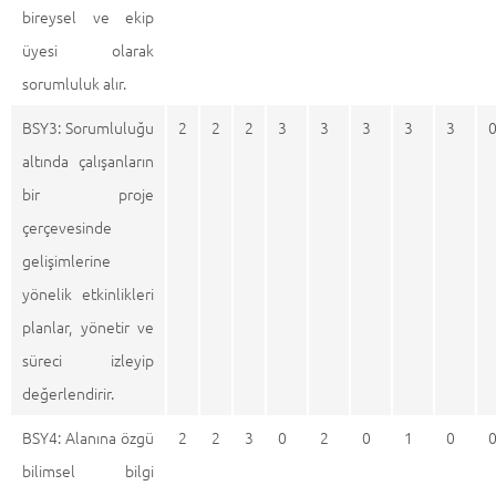
bireysel ve ekip
üyesi olarak
sorumluluk alır.
BSY3: Sorumluluğu
2
2
2
3
3
3
3
3
altında çalışanların
bir proje
çerçevesinde
gelişimlerine
yönelik etkinlikleri
planlar, yönetir ve
süreci izleyip
değerlendirir.
BSY4: Alanına özgü
2
2
3
0
2
0
1
0
bilimsel bilgi