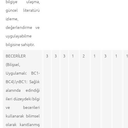
bilgiye ulaşma,
güncel literatürü
izleme,
değerlendirme ve
uygulayabilme
bilgisine sahiptir.
BECERİLER
3
3
3
1
2
1
3
1
(Bilişsel,
Uygulamalı: BC1-
BC4).\nBC1: Sağlık
alanında edindiği
ileri düzeydeki bilgi
ve becerileri
kullanarak bilimsel
olarak kanıtlanmış