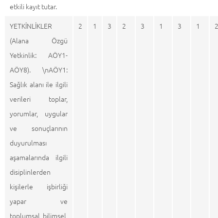
etkili kayıt tutar.
YETKİNLİKLER
2
1
3
2
3
1
3
1
(Alana Özgü
Yetkinlik: AÖY1-
AÖY8). \nAÖY1:
Sağlık alanı ile ilgili
verileri toplar,
yorumlar, uygular
ve sonuçlarının
duyurulması
aşamalarında ilgili
disiplinlerden
kişilerle işbirliği
yapar ve
toplumsal, bilimsel,