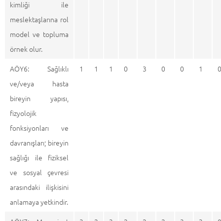
kimliği ile
meslektaşlarına rol
model ve topluma
örnek olur.
AÖY6: Sağlıklı
1
1
1
0
3
0
0
1
ve/veya hasta
bireyin yapısı,
fizyolojik
fonksiyonları ve
davranışları; bireyin
sağlığı ile fiziksel
ve sosyal çevresi
arasındaki ilişkisini
anlamaya yetkindir.