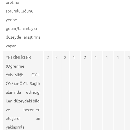
üretme
sorumluluğunu
yerine
getirir/tanımlayıcı
düzeyde araştırma
yapar.
YETKİNLİKLER
2
2
2
1
2
1
1
1
(Öğrenme
Yetkinliği: ÖY1-
ÖY5).\nÖY1: Sağlık
alanında edindiği
ileri düzeydeki bilgi
ve becerileri
eleştirel bir
yaklaşımla