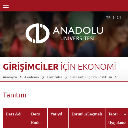
TR
EN
GİRİŞİMCİLER
İÇİN
EKONOMİ
Anasayfa
Akademik
Enstitüler
Lisansüstü Eğitim Enstitüsü
İktisat Anabilim Dalı
İktisat Anabilim Dalı-Tezsiz YL
Girişimcilik ve İnovasyon Tezsiz Yüksek Lisans Programı (Uzaktan Öğretim)
Tanıtım
Dersler - AKTS Kredileri
Girişimciler İçin Ekonomi
Tanıtım
Geri Dön
Ders Adı
Ders
Yarıyıl
Zorunlu/Seçmeli
Teori +
Kodu
Uygulama