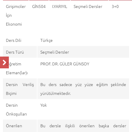
Girişimciler
GİN504
I.YARIYIL
Seçmeli Dersler
3+0
İçin
Ekonomi
Ders Dili
Türkçe
Ders Türü
Seçmeli Dersler
Öğretim
PROF. DR. GÜLER GÜNSOY
Eleman(lar)ı
Dersin Veriliş
Bu ders sadece yüz yüze eğitim şeklinde
Biçimi
yürütülmektedir.
Dersin
Yok
Önkoşulları
Önerilen
Bu dersle ilişkili önerilen başka dersler