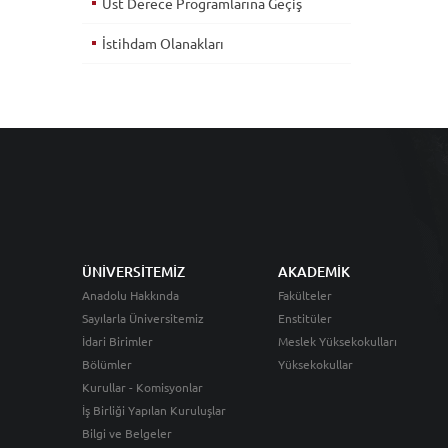
Üst Derece Programlarına Geçiş
İstihdam Olanakları
ÜNİVERSİTEMİZ
AKADEMİK
Anadolu Hakkında
Fakülteler
Sayılarla Üniversitemiz
Enstitüler
İdari Birimler
Meslek Yüksekokulları
Bölümler
Yüksekokullar
Kurullar - Komisyonlar
İş Birliği Yapılan Kuruluşlar
Bilgi ve Belgeler