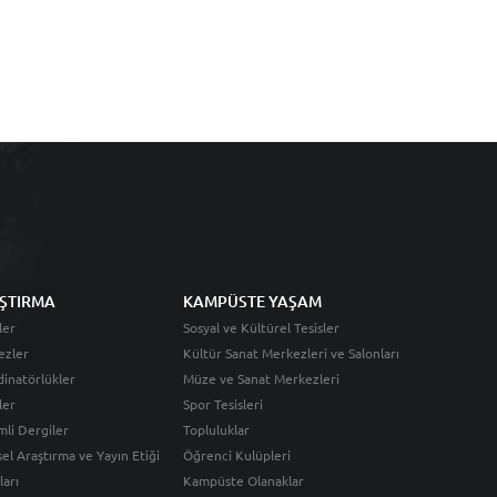
ŞTIRMA
KAMPÜSTE YAŞAM
ler
Sosyal ve Kültürel Tesisler
ezler
Kültür Sanat Merkezleri ve Salonları
inatörlükler
Müze ve Sanat Merkezleri
ler
Spor Tesisleri
li Dergiler
Topluluklar
sel Araştırma ve Yayın Etiği
Öğrenci Kulüpleri
ları
Kampüste Olanaklar