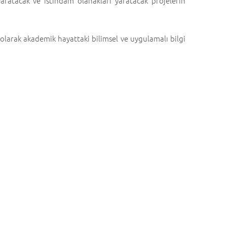
yaratacak ve istihdam olanakları yaratacak projelerin
li olarak akademik hayattaki bilimsel ve uygulamalı bilgi