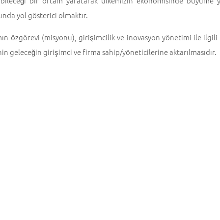
labileceği bir ortam yaratarak ülkemizin ekonomisinde büyüme 
nda yol gösterici olmaktır.
n özgörevi (misyonu), girişimcilik ve inovasyon yönetimi ile ilgi
nin geleceğin girişimci ve firma sahip/yöneticilerine aktarılmasıdır.