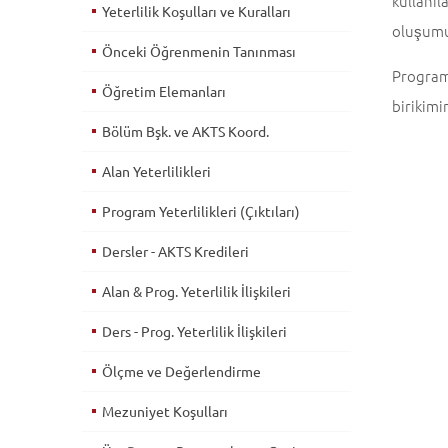
kullanı
Yeterlilik Koşulları ve Kuralları
oluşumu
Önceki Öğrenmenin Tanınması
Programı
Öğretim Elemanları
birikimi
Bölüm Bşk. ve AKTS Koord.
Alan Yeterlilikleri
Program Yeterlilikleri (Çıktıları)
Dersler - AKTS Kredileri
Alan & Prog. Yeterlilik İlişkileri
Ders - Prog. Yeterlilik İlişkileri
Ölçme ve Değerlendirme
Mezuniyet Koşulları