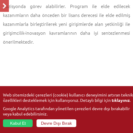
pozisyonda görev alabilirler. Program ile elde edilecek
kazanımların daha önceden bir lisans derecesi ile elde edilmiş
kazanımlarla birleştirilerek yeni girişimlerde alan yetkinliği ile
girişimcilik-inovasyon kavramlarının daha iyi sentezlenmesi
önerilmektedir.
Web sitemizdeki çerezleri (cookie) kullanıcı deneyimini artıran teknik
özellikleri desteklemek için kullanıyoruz. Detaylı bilgi için
tıklayınız
.
Google Analytics tarafından yönetilen çerezleri devre dışı bırakabilir
veya kabul edebilirsiniz.
Kabul Et
Devre Dışı Bırak
© 2026
Anadolu Üniversitesi
- Tüm hakları saklıdır.