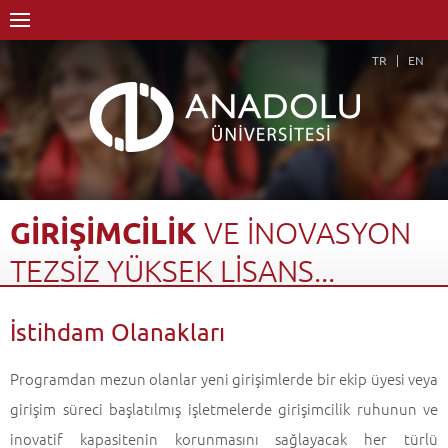
TR
EN
GİRİŞİMCİLİK
VE
İNOVASYON
TEZSİZ
YÜKSEK
LİSANS...
Anasayfa
Akademik
Enstitüler
Lisansüstü Eğitim Enstitüsü
İstihdam Olanakları
İktisat Anabilim Dalı
İktisat Anabilim Dalı-Tezsiz YL
Girişimcilik ve İnovasyon Tezsiz Yüksek Lisans Programı (Uzaktan Öğretim)
Programdan mezun olanlar yeni girişimlerde bir ekip üyesi veya
İstihdam Olanakları
Geri Dön
girişim süreci başlatılmış işletmelerde girişimcilik ruhunun ve
inovatif kapasitenin korunmasını sağlayacak her türlü