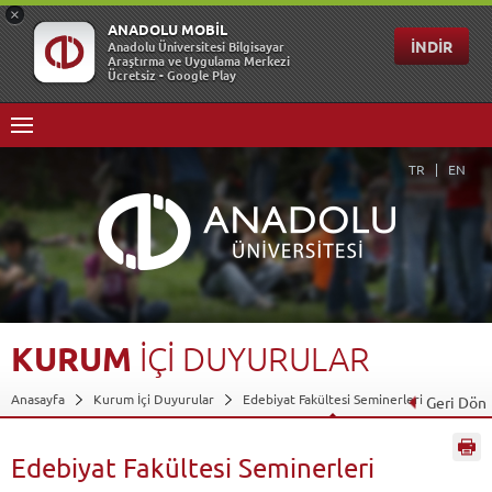
TR
EN
KURUM
İÇİ
DUYURULAR
Anasayfa
Kurum İçi Duyurular
Edebiyat Fakültesi Seminerleri
Geri Dön
Edebiyat Fakültesi Seminerleri