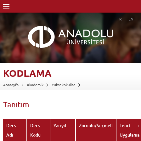
TR
EN
KODLAMA
Anasayfa
Akademik
Yüksekokullar
Engelliler Entegre Yüksekokulu
Bilgisayar Kullanımı Bölümü
Bilgisayar Operatörlüğü Programı
Dersler - AKTS Kredileri
Tanıtım
Kodlama
Tanıtım
Geri Dön
Ders
Ders
Yarıyıl
Zorunlu/Seçmeli
Teori +
Adı
Kodu
Uygulama