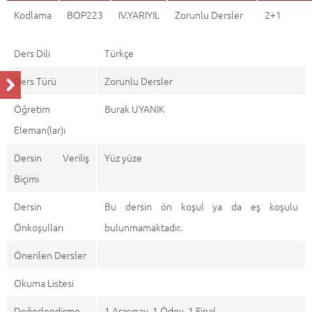
Kodlama
BOP223
IV.YARIYIL
Zorunlu Dersler
2+1
Ders Dili
Türkçe
Ders Türü
Zorunlu Dersler
Öğretim
Burak UYANIK
Eleman(lar)ı
Dersin Veriliş
Yüz yüze
Biçimi
Dersin
Bu dersin ön koşul ya da eş koşulu
Önkoşulları
bulunmamaktadır.
Önerilen Dersler
Okuma Listesi
Değerlendirme
1 Arasınav, 1 Ödev, 1 Final