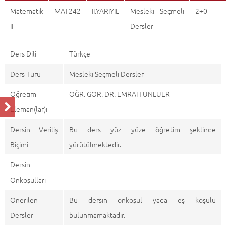
Matematik
MAT242
II.YARIYIL
Mesleki Seçmeli
2+0
II
Dersler
Ders Dili
Türkçe
Ders Türü
Mesleki Seçmeli Dersler
Öğretim
ÖĞR. GÖR. DR. EMRAH ÜNLÜER
Eleman(lar)ı
Dersin Veriliş
Bu ders yüz yüze öğretim şeklinde
Biçimi
yürütülmektedir.
Dersin
Önkoşulları
Önerilen
Bu dersin önkoşul yada eş koşulu
Dersler
bulunmamaktadır.