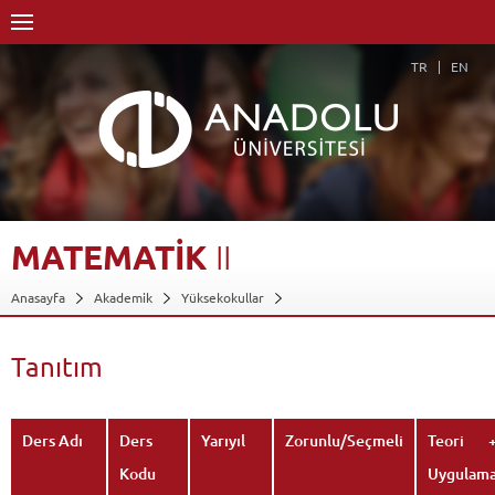
TR
EN
MATEMATİK
II
Anasayfa
Akademik
Yüksekokullar
Engelliler Entegre Yüksekokulu
Bilgisayar Kullanımı Bölümü
Bilgisayar Operatörlüğü Programı
Dersler - AKTS Kredileri
Tanıtım
Matematik II
Tanıtım
Geri Dön
Ders Adı
Ders
Yarıyıl
Zorunlu/Seçmeli
Teori 
Kodu
Uygulam