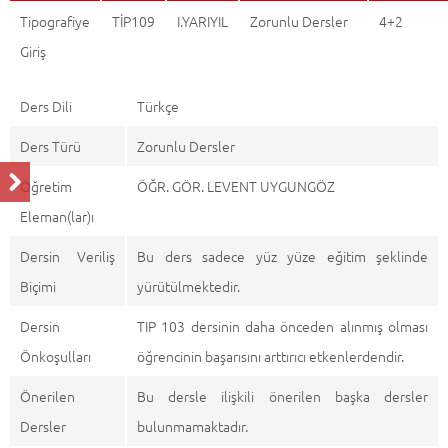
Tipografiye
TİP109
I.YARIYIL
Zorunlu Dersler
4+2
Giriş
Ders Dili
Türkçe
Ders Türü
Zorunlu Dersler
Öğretim
ÖĞR. GÖR. LEVENT UYGUNGÖZ
Eleman(lar)ı
Dersin Veriliş
Bu ders sadece yüz yüze eğitim şeklinde
Biçimi
yürütülmektedir.
Dersin
TIP 103 dersinin daha önceden alınmış olması
Önkoşulları
öğrencinin başarısını arttırıcı etkenlerdendir.
Önerilen
Bu dersle ilişkili önerilen başka dersler
Dersler
bulunmamaktadır.