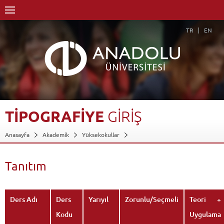
TR
EN
TİPOGRAFİYE
GİRİŞ
Anasayfa
Akademik
Yüksekokullar
Engelliler Entegre Yüksekokulu
Uygulamalı Güzel Sanatlar Bölümü
Grafik Sanatlar Programı
Dersler - AKTS Kredileri
Tanıtım
Tipografiye Giriş
Tanıtım
Geri Dön
Ders Adı
Ders
Yarıyıl
Zorunlu/Seçmeli
Teori +
Kodu
Uygulama