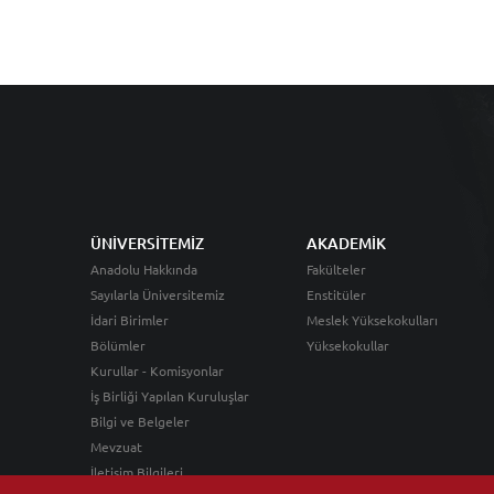
ÜNİVERSİTEMİZ
AKADEMİK
Anadolu Hakkında
Fakülteler
Sayılarla Üniversitemiz
Enstitüler
İdari Birimler
Meslek Yüksekokulları
Bölümler
Yüksekokullar
Kurullar - Komisyonlar
İş Birliği Yapılan Kuruluşlar
Bilgi ve Belgeler
Mevzuat
İletişim Bilgileri