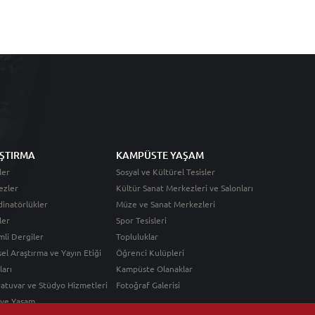
ŞTIRMA
KAMPÜSTE YAŞAM
ler
Sosyal ve Kültürel Tesisler
ezler
Kültür Sanat Merkezleri ve Salonları
inatörlükler
Müze ve Sanat Merkezleri
ler
Spor Tesisleri
li Dergiler
Topluluklar
sel Araştırma ve Yayın Etiği
Öğrenci Kulüpleri
ları
Kampüste Olanaklar
atuvar ve Stüdyo Hizmetleri
Fotoğraf Galerisi
 ve Yaşam