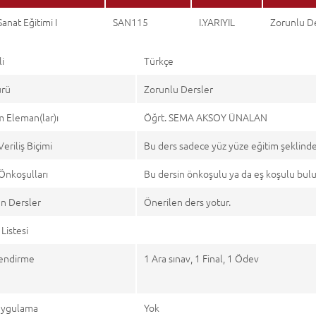
anat Eğitimi I
SAN115
I.YARIYIL
Zorunlu D
li
Türkçe
ürü
Zorunlu Dersler
 Eleman(lar)ı
Öğrt. SEMA AKSOY ÜNALAN
Veriliş Biçimi
Bu ders sadece yüz yüze eğitim şeklind
Önkoşulları
Bu dersin önkoşulu ya da eş koşulu bu
n Dersler
Önerilen ders yotur.
Listesi
endirme
1 Ara sınav, 1 Final, 1 Ödev
 Uygulama
Yok