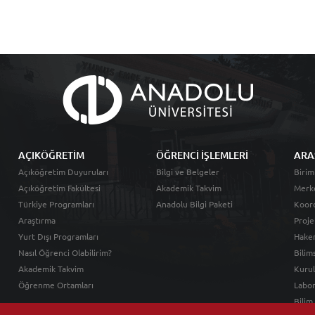
AÇIKÖĞRETİM
ÖĞRENCİ İŞLEMLERİ
ARA
Açıköğretim Duyuruları
Bilgi ve Belgeler
Birim
Açıköğretim Fakültesi
Akademik Takvim
Merk
Türkiye Programları
Anadolu Bilgi Paketi
Koord
Araştırma
Proje
Yurt Dışı Programları
Hakem
Nasıl Öğrenci Olabilirim?
Bilim
Akademik Takvim
Kurul
Öğrenme Ortamları
Labor
Bilim