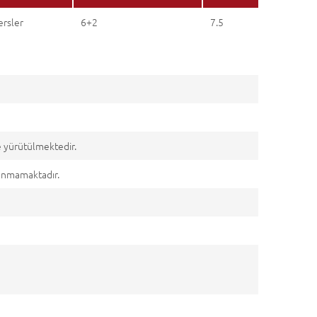
ersler
6+2
7.5
e yürütülmektedir.
lunmamaktadır.