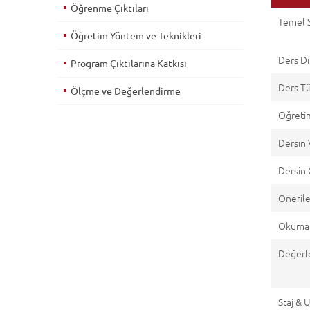
Öğrenme Çıktıları
Temel S
Öğretim Yöntem ve Teknikleri
Ders Di
Program Çıktılarına Katkısı
Ders T
Ölçme ve Değerlendirme
Öğretim
Dersin 
Dersin 
Önerile
Okuma 
Değerl
Staj &