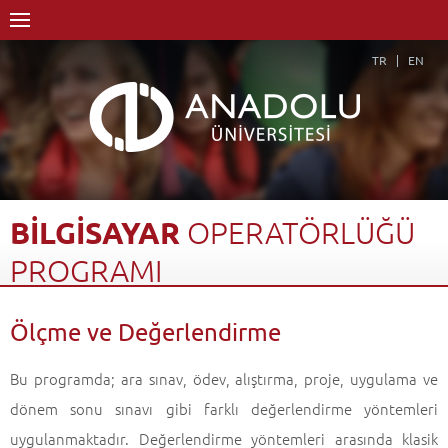
TR
EN
BİLGİSAYAR
OPERATÖRLÜĞÜ
PROGRAMI
Anasayfa
Akademik
Yüksekokullar
Ölçme ve Değerlendirme
Engelliler Entegre Yüksekokulu
Bilgisayar Kullanımı Bölümü
Bilgisayar Operatörlüğü Programı
Ölçme ve Değerlendirme
Geri Dön
Bu programda; ara sınav, ödev, alıştırma, proje, uygulama ve
dönem sonu sınavı gibi farklı değerlendirme yöntemleri
uygulanmaktadır. Değerlendirme yöntemleri arasında klasik