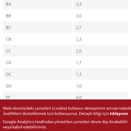
BA
3,3
BB
3,0
BC
2,7
CB
2,3
CC
2,0
CD
1,7
DC
1,3
DD
1,0
FF
0,0
Web sitemizdeki çerezleri (cookie) kullanıcı deneyimini artıran teknik
özellikleri desteklemek için kullanıyoruz. Detaylı bilgi için
tıklayınız
.
Google Analytics tarafından yönetilen çerezleri devre dışı bırakabilir
veya kabul edebilirsiniz.