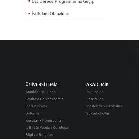
Üst Derece Programlarına Geçiş
İstihdam Olanakları
ÜNİVERSİTEMİZ
AKADEMİK
Anadolu Hakkında
Fakülteler
Sayılarla Üniversitemiz
Enstitüler
İdari Birimler
Meslek Yüksekokulları
Bölümler
Yüksekokullar
Kurullar - Komisyonlar
İş Birliği Yapılan Kuruluşlar
Bilgi ve Belgeler