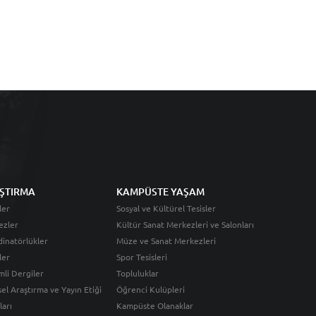
ŞTIRMA
KAMPÜSTE YAŞAM
ler
Sosyal ve Kültürel Tesisler
ezler
Kültür Sanat Merkezleri ve Salonları
inatörlükler
Müze ve Sanat Merkezleri
ler
Spor Tesisleri
li Dergiler
Topluluklar
sel Araştırma ve Yayın Etiği
Öğrenci Kulüpleri
ları
Kampüste Olanaklar