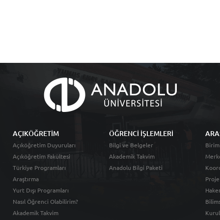
AÇIKÖĞRETİM
ÖĞRENCİ İŞLEMLERİ
ARA
Açıköğretim Duyuruları
Bilgi ve Belgeler
Birim
Açıköğretim Fakültesi
Akademik Takvim
Merk
Türkiye Programları
Anadolu Bilgi Paketi
Koord
Araştırma
Proje
Yurt Dışı Programları
Hakem
Nasıl Öğrenci Olabilirim?
Bilim
Akademik Takvim
Kurul