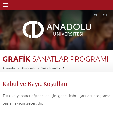
TR
EN
GRAFİK
SANATLAR
PROGRAMI
Anasayfa
Akademik
Yüksekokullar
Engelliler Entegre Yüksekokulu
Uygulamalı Güzel Sanatlar Bölümü
Grafik Sanatlar Programı
Kabul ve Kayıt Koşulları
Kabul ve Kayıt Koşulları
Geri Dön
Türk ve yabancı öğrenciler için genel kabul şartları programa
başlamak için geçerlidir.