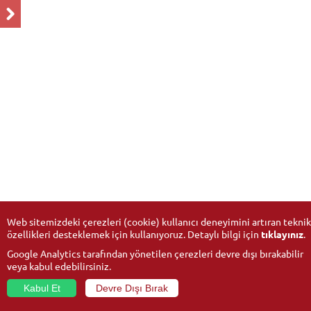
Web sitemizdeki çerezleri (cookie) kullanıcı deneyimini artıran teknik
özellikleri desteklemek için kullanıyoruz. Detaylı bilgi için
tıklayınız
.
Google Analytics tarafından yönetilen çerezleri devre dışı bırakabilir
veya kabul edebilirsiniz.
Kabul Et
Devre Dışı Bırak
© 2026
Anadolu Üniversitesi
- Tüm hakları saklıdır.