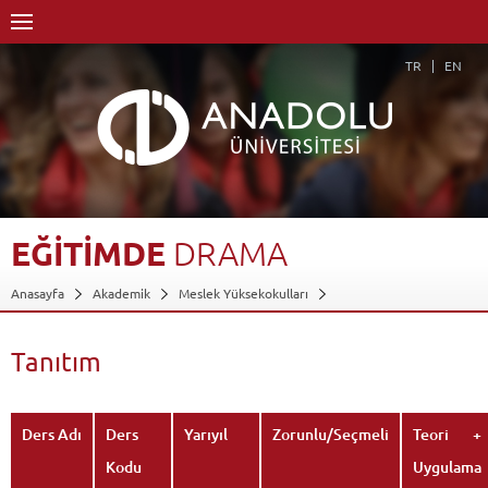
TR
EN
EĞİTİMDE
DRAMA
Anasayfa
Akademik
Meslek Yüksekokulları
Yunus Emre Sağlık Hizmetleri Meslek Yüksekokulu
Çocuk Bakımı ve Gençlik Hizmetleri Bölümü
Çocuk Gelişimi Programı
Tanıtım
Dersler - AKTS Kredileri
Eğitimde Drama
Tanıtım
Geri Dön
Ders Adı
Ders
Yarıyıl
Zorunlu/Seçmeli
Teori +
Kodu
Uygulama