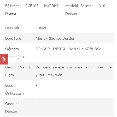
Eğitimde
ÇGE105
IV.YARIYIL
Mesleki Seçmeli
3+0
Drama
Dersler
Ders Dili
Türkçe
Ders Türü
Mesleki Seçmeli Dersler
Öğretim
DR. ÖĞR. ÜYESİ GÜLHAN YILMAZ BURSA
Eleman(lar)ı
Dersin Veriliş
Bu ders sadece yüz yüze eğitim şeklinde
Biçimi
yürütülmektedir.
Dersin
-
Önkoşulları
Önerilen
-
Dersler