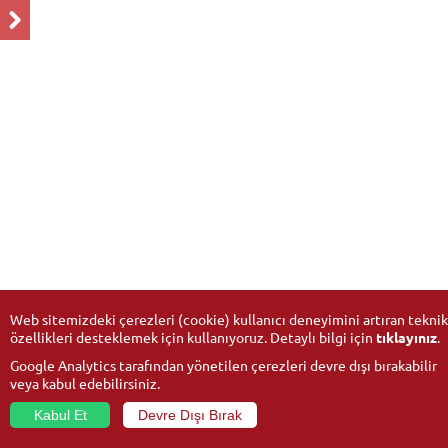
Web sitemizdeki çerezleri (cookie) kullanıcı deneyimini artıran teknik
özellikleri desteklemek için kullanıyoruz. Detaylı bilgi için
tıklayınız
.
Google Analytics tarafından yönetilen çerezleri devre dışı bırakabilir
veya kabul edebilirsiniz.
Kabul Et
Devre Dışı Bırak
© 2026
Anadolu Üniversitesi
- Tüm hakları saklıdır.