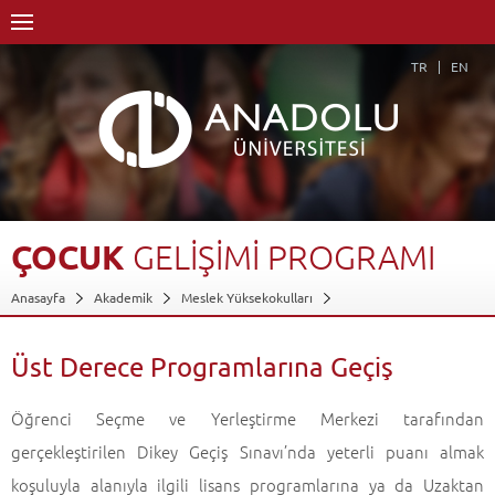
TR
EN
ÇOCUK
GELİŞİMİ
PROGRAMI
Anasayfa
Akademik
Meslek Yüksekokulları
Yunus Emre Sağlık Hizmetleri Meslek Yüksekokulu
Çocuk Bakımı ve Gençlik Hizmetleri Bölümü
Çocuk Gelişimi Programı
Üst Derece Programlarına Geçiş
Üst Derece Programlarına Geçiş
Geri Dön
Öğrenci Seçme ve Yerleştirme Merkezi tarafından
gerçekleştirilen Dikey Geçiş Sınavı’nda yeterli puanı almak
koşuluyla alanıyla ilgili lisans programlarına ya da Uzaktan