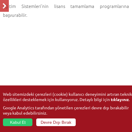
Eğitim Sistemleri’nin lisans tamamlama programlarına
başvurabilir.
Web sitemizdeki çerezleri (cookie) kullanıcı deneyimini artıran teknik
özellikleri desteklemek için kullanıyoruz. Detaylı bilgi için
tıklayınız
.
Google Analytics tarafından yönetilen çerezleri devre dışı bırakabilir
veya kabul edebilirsiniz.
Kabul Et
Devre Dışı Bırak
© 2026
Anadolu Üniversitesi
- Tüm hakları saklıdır.