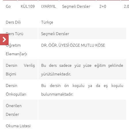
Go
KÜL109
I.YARIYIL
Seçmeli Dersler
2+0
2.
Ders Dili
Türkçe
Ders Türü
Seçmeli Dersler
Öğretim
DR. ÖĞR. ÜYESİ ÖZGE MUTLU KÖSE
Eleman(lar)ı
Dersin Veriliş
Bu ders sadece yüz yüze eğitim şeklinde
Biçimi
yürütülmektedir.
Dersin
Bu dersin ön koşulu ya da eş koşulu
Önkoşulları
bulunmamaktadır.
Önerilen
Dersler
Okuma Listesi