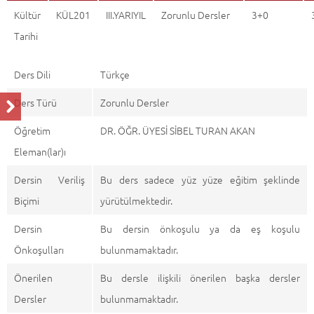
Kültür
KÜL201
III.YARIYIL
Zorunlu Dersler
3+0
Tarihi
Ders Dili
Türkçe
Ders Türü
Zorunlu Dersler
Öğretim
DR. ÖĞR. ÜYESİ SİBEL TURAN AKAN
Eleman(lar)ı
Dersin Veriliş
Bu ders sadece yüz yüze eğitim şeklinde
Biçimi
yürütülmektedir.
Dersin
Bu dersin önkoşulu ya da eş koşulu
Önkoşulları
bulunmamaktadır.
Önerilen
Bu dersle ilişkili önerilen başka dersler
Dersler
bulunmamaktadır.