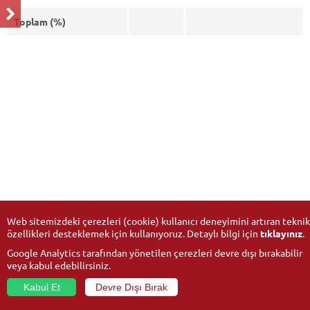
Toplam (%)
Web sitemizdeki çerezleri (cookie) kullanıcı deneyimini artıran teknik
özellikleri desteklemek için kullanıyoruz. Detaylı bilgi için
tıklayınız
.
Google Analytics tarafından yönetilen çerezleri devre dışı bırakabilir
veya kabul edebilirsiniz.
Kabul Et
Devre Dışı Bırak
© 2026
Anadolu Üniversitesi
- Tüm hakları saklıdır.