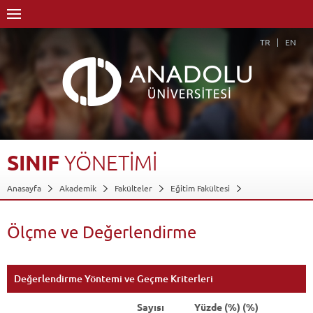
TR
EN
SINIF
YÖNETİMİ
Anasayfa
Akademik
Fakülteler
Eğitim Fakültesi
Güzel Sanatlar Eğitimi Bölümü
Resim-İş Öğretmenliği Programı
Dersler - AKTS Kredileri
Sınıf Yönetimi
Ölçme ve Değerlendirme
Ölçme ve Değerlendirme
Geri Dön
Değerlendirme Yöntemi ve Geçme Kriterleri
Sayısı
Yüzde (%) (%)