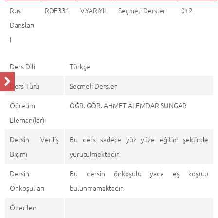
Rus
RDE331
V.YARIYIL
Seçmeli Dersler
0+2
Dansları
I
Ders Dili
Türkçe
Ders Türü
Seçmeli Dersler
Öğretim
ÖĞR. GÖR. AHMET ALEMDAR SUNGAR
Eleman(lar)ı
Dersin Veriliş
Bu ders sadece yüz yüze eğitim şeklinde
Biçimi
yürütülmektedir.
Dersin
Bu dersin önkoşulu yada eş koşulu
Önkoşulları
bulunmamaktadır.
Önerilen