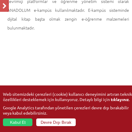
çevrimiçi platformlar ve öğrenme yönetim sistemi olarak
ANADOLUM e-kampüs kullanılmaktadır. E-kampüs sisteminde
dijital kitap başta olmak zengin e-öğrenme malzemeleri
bulunmaktadır.
Web sitemizdeki çerezleri (cookie) kullanıcı deneyimini artıran teknik
özellikleri desteklemek için kullanıyoruz. Detaylı bilgi için
tıklayınız
.
Google Analytics tarafından yönetilen çerezleri devre dışı bırakabilir
veya kabul edebilirsiniz.
Kabul Et
Devre Dışı Bırak
© 2026
Anadolu Üniversitesi
- Tüm hakları saklıdır.