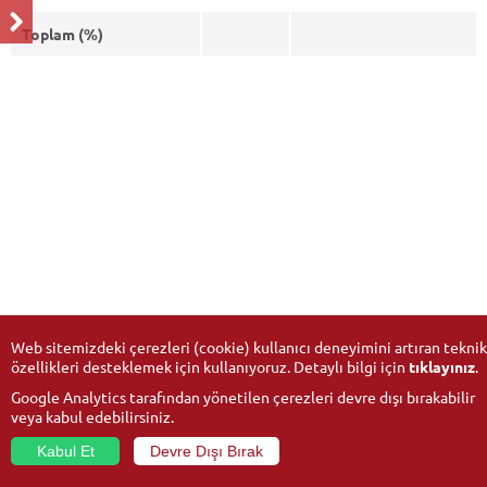
Toplam (%)
Web sitemizdeki çerezleri (cookie) kullanıcı deneyimini artıran teknik
özellikleri desteklemek için kullanıyoruz. Detaylı bilgi için
tıklayınız
.
Google Analytics tarafından yönetilen çerezleri devre dışı bırakabilir
veya kabul edebilirsiniz.
Kabul Et
Devre Dışı Bırak
© 2026
Anadolu Üniversitesi
- Tüm hakları saklıdır.