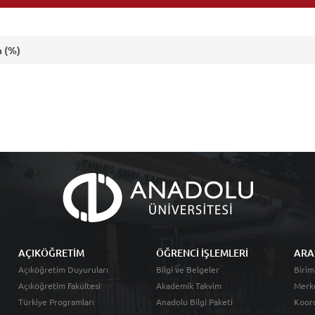
 (%)
AÇIKÖĞRETİM
ÖĞRENCİ İŞLEMLERİ
ARA
Açıköğretim Duyuruları
Bilgi ve Belgeler
Birim
Açıköğretim Fakültesi
Akademik Takvim
Merk
Türkiye Programları
Anadolu Bilgi Paketi
Koord