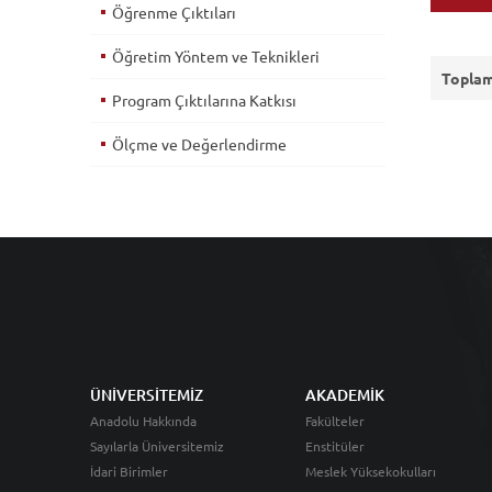
Öğrenme Çıktıları
Öğretim Yöntem ve Teknikleri
Toplam
Program Çıktılarına Katkısı
Ölçme ve Değerlendirme
ÜNİVERSİTEMİZ
AKADEMİK
Anadolu Hakkında
Fakülteler
Sayılarla Üniversitemiz
Enstitüler
İdari Birimler
Meslek Yüksekokulları