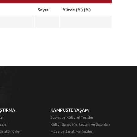
Sayısı
Yüzde (%) (%)
ŞTIRMA
KAMPÜSTE YAŞAM
ler
Sosyal ve Kültürel Tesisler
ezler
Kültür Sanat Merkezleri ve Salonları
inatörlükler
Müze ve Sanat Merkezleri