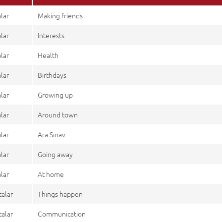
alar
Making friends
alar
Interests
alar
Health
alar
Birthdays
alar
Growing up
alar
Around town
alar
Ara Sınav
alar
Going away
alar
At home
talar
Things happen
talar
Communication