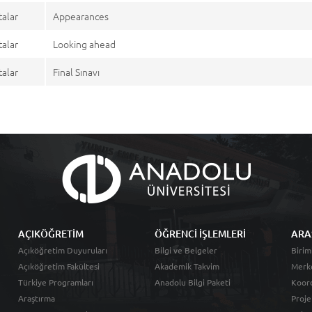
talar
Appearances
talar
Looking ahead
talar
Final Sınavı
AÇIKÖĞRETİM
ÖĞRENCİ İŞLEMLERİ
ARA
Açıköğretim Duyuruları
Bilgi ve Belgeler
Birim
Açıköğretim Fakültesi
Akademik Takvim
Merk
Türkiye Programları
Anadolu Bilgi Paketi
Koord
Araştırma
Proje