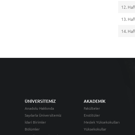
12. Haf
13. Haf
14. Haf
ÜNİVERSİTEMİZ
AKADEMİK
Anadolu Hakkında
Fakülteler
Sayılarla Üniversitemiz
Enstitüler
İdari Birimler
Meslek Yüksekokulları
Bölümler
Yüksekokullar