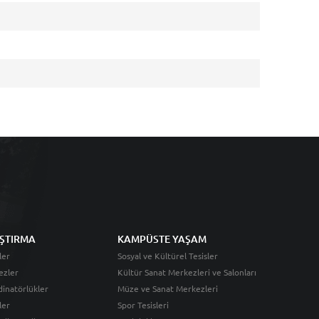
ŞTIRMA
KAMPÜSTE YAŞAM
ler
Sosyal ve Kültürel Tesisler
ezler
Kültür Sanat Merkezleri ve Salonları
inatörlükler
Müze ve Sanat Merkezleri
ler
Spor Tesisleri