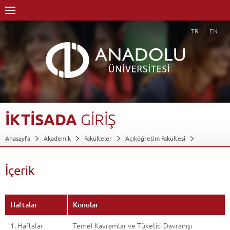
TR
EN
İKTİSADA
GİRİŞ
Anasayfa
Akademik
Fakülteler
Açıköğretim Fakültesi
Dış Ticaret
Dersler - AKTS Kredileri
İktisada Giriş
İçerik
Geri Dön
İçerik
Haftalar
Konular
1. Haftalar
Temel Kavramlar ve Tüketici Davranışı