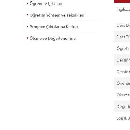
Öğrenme Çıktıları
İngilizce
Öğretim Yöntem ve Teknikleri
Ders Di
Program Çıktılarına Katkısı
Ders T
Ölçme ve Değerlendirme
Öğretim
Dersin 
Dersin 
Önerile
Okuma 
Değerl
Staj &