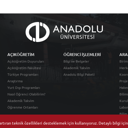
AÇIKÖĞRETİM
ÖĞRENCİ İŞLEMLERİ
ARA
Açıköğretim Duyuruları
Bilgi ve Belgeler
Birim
Açıköğretim Fakültesi
Akademik Takvim
Merk
Türkiye Programları
Anadolu Bilgi Paketi
Koord
Araştırma
Proje
Yurt Dışı Programları
Hakem
Nasıl Öğrenci Olabilirim?
Bilim
Akademik Takvim
Kurul
Öğrenme Ortamları
Labor
Bilim
tıran teknik özellikleri desteklemek için kullanıyoruz. Detaylı bilgi içi