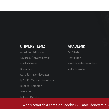
ÜNİVERSİTEMİZ
AKADEMİK
Anadolu Hakkında
Fakülteler
Sayılarla Üniversitemiz
Enstitüler
İdari Birimler
Meslek Yüksekokulları
Bölümler
Yüksekokullar
Kurullar - Komisyonlar
İş Birliği Yapılan Kuruluşlar
Bilgi ve Belgeler
Mevzuat
İletişim Bilgileri
Web sitemizdeki çerezleri (cookie) kullanıcı deneyimini ar