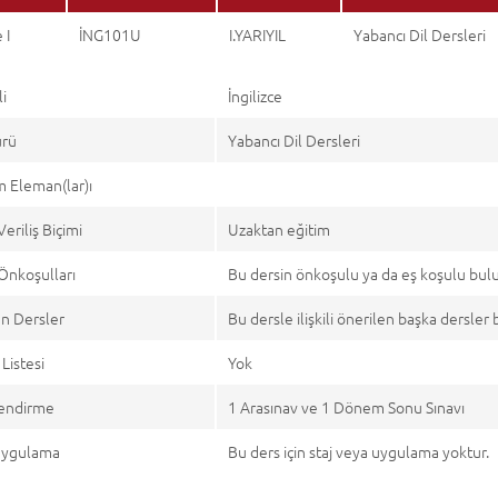
 I
İNG101U
I.YARIYIL
Yabancı Dil Dersleri
li
İngilizce
ürü
Yabancı Dil Dersleri
 Eleman(lar)ı
Veriliş Biçimi
Uzaktan eğitim
Önkoşulları
Bu dersin önkoşulu ya da eş koşulu bu
n Dersler
Bu dersle ilişkili önerilen başka dersle
Listesi
Yok
endirme
1 Arasınav ve 1 Dönem Sonu Sınavı
 Uygulama
Bu ders için staj veya uygulama yoktur.