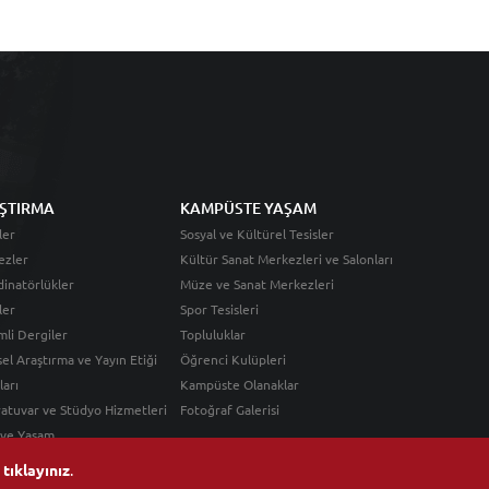
ŞTIRMA
KAMPÜSTE YAŞAM
ler
Sosyal ve Kültürel Tesisler
ezler
Kültür Sanat Merkezleri ve Salonları
inatörlükler
Müze ve Sanat Merkezleri
ler
Spor Tesisleri
li Dergiler
Topluluklar
sel Araştırma ve Yayın Etiği
Öğrenci Kulüpleri
ları
Kampüste Olanaklar
atuvar ve Stüdyo Hizmetleri
Fotoğraf Galerisi
 ve Yaşam
n
tıklayınız
.