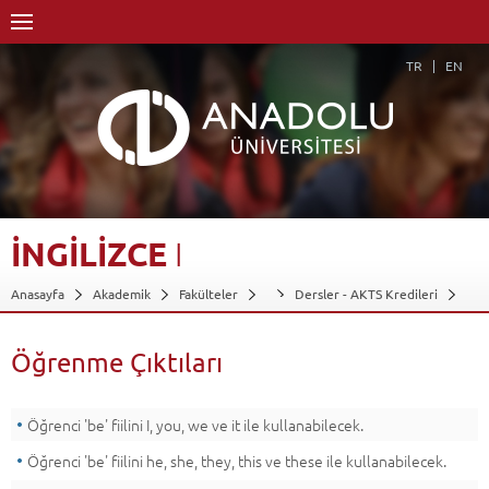
TR
EN
İNGİLİZCE
I
Anasayfa
Akademik
Fakülteler
Dersler - AKTS Kredileri
İngilizce I
Öğrenme Çıktıları
Geri Dön
Öğrenme Çıktıları
Öğrenci 'be' fiilini I, you, we ve it ile kullanabilecek.
Öğrenci 'be' fiilini he, she, they, this ve these ile kullanabilecek.