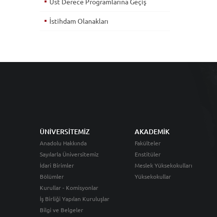
Üst Derece Programlarına Geçiş
İstihdam Olanakları
ÜNİVERSİTEMİZ
AKADEMİK
Anadolu Hakkında
Fakülteler
Sayılarla Üniversitemiz
Enstitüler
İdari Birimler
Meslek Yüksekokulları
Bölümler
Yüksekokullar
Kurullar - Komisyonlar
İş Birliği Yapılan Kuruluşlar
Bilgi ve Belgeler