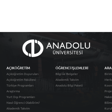
AÇIKÖĞRETİM
ÖĞRENCİ İŞLEMLERİ
ARA
Açıköğretim Duyuruları
Bilgi ve Belgeler
Birim
Açıköğretim Fakültesi
Akademik Takvim
Merk
Türkiye Programları
Anadolu Bilgi Paketi
Koord
Araştırma
Proje
Yurt Dışı Programları
Hakem
Nasıl Öğrenci Olabilirim?
Bilim
Akademik Takvim
Kurul