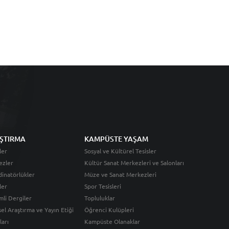
ŞTIRMA
KAMPÜSTE YAŞAM
ler
Sosyal ve Kültürel Tesisler
ezler
Kültür Sanat Merkezleri ve Salonları
inatörlükler
Müze ve Sanat Merkezleri
ler
Spor Tesisleri
li Dergiler
Topluluklar
sel Araştırma ve Yayın Etiği
Öğrenci Kulüpleri
ları
Kampüste Olanaklar