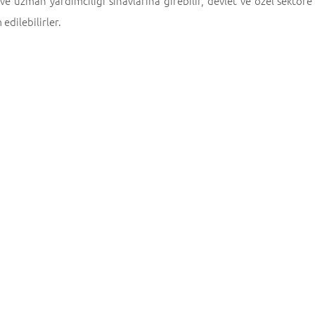
ve uzman yardımcılığı sınavlarına girebilir, devlet ve özel sektör
 edilebilirler.