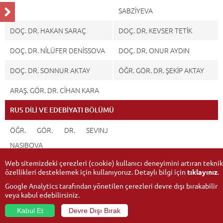
SABZİYEVA
DOÇ. DR. HAKAN SARAÇ
DOÇ. DR. KEVSER TETİK
DOÇ. DR. NİLÜFER DENİSSOVA
DOÇ. DR. ONUR AYDIN
DOÇ. DR. SONNUR AKTAY
ÖĞR. GÖR. DR. ŞEKİP AKTAY
ARAŞ. GÖR. DR. CİHAN KARA
RUS DİLİ VE EDEBİYATI BÖLÜMÜ
ÖĞR. GÖR. DR. SEVINJ
NASIBOVA
Web sitemizdeki çerezleri (cookie) kullanıcı deneyimini artıran teknik
özellikleri desteklemek için kullanıyoruz. Detaylı bilgi için
tıklayınız
.
Google Analytics tarafından yönetilen çerezleri devre dışı bırakabilir
veya kabul edebilirsiniz.
Kabul Et
Devre Dışı Bırak
© 2026
Anadolu Üniversitesi
- Tüm hakları saklıdır.