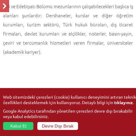
Dili ve Edebiyatı Bölümü mezunlarının çalışabilecekleri başlıca iş
alanları şunlardır: Dershaneler, kurslar ve diğer öğretim
kurumları, turizm sektörü, Türk hukuk büroları, dış ticaret
firmaları, devlet kurumları ve elçilikler, noterler, basın-yayın,
çeviri ve tercümanlık hizmetleri veren firmalar, üniversiteler
(akademik kariyer).
Web sitemizdeki çerezleri (cookie) kullanıcı deneyimini artıran teknik
özellikleri desteklemek için kullanıyoruz. Detaylı bilgi için
tıklayınız
.
Google Analytics tarafından yönetilen çerezleri devre dışı bırakabilir
veya kabul edebilirsiniz.
Kabul Et
Devre Dışı Bırak
© 2026
Anadolu Üniversitesi
- Tüm hakları saklıdır.