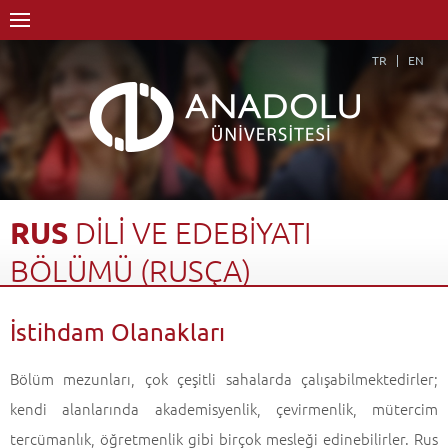
TR
EN
RUS
DİLİ
VE
EDEBİYATI
BÖLÜMÜ
(RUSÇA)
Anasayfa
Akademik
Fakülteler
Edebiyat Fakültesi
İstihdam Olanakları
Rus Dili ve Edebiyatı Bölümü (Rusça)
İstihdam Olanakları
Geri Dön
Bölüm mezunları, çok çeşitli sahalarda çalışabilmektedirler;
kendi alanlarında akademisyenlik, çevirmenlik, mütercim
tercümanlık, öğretmenlik gibi birçok mesleği edinebilirler. Rus