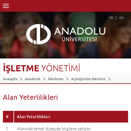
TR
EN
İŞLETME
YÖNETİMİ
Anasayfa
Akademik
Fakülteler
Açıköğretim Fakültesi
İşletme Yönetimi
Alan Yeterlilikleri
Geri Dön
Alan Yeterlilikleri
#
Alan Yeterlilikleri
1
Alanında temel düzeyde bilgilere sahiptir.