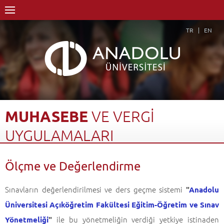
TR
EN
MUHASEBE
VE
VERGİ
UYGULAMALARI
Anasayfa
Akademik
Fakülteler
Açıköğretim Fakültesi
Ölçme ve Değerlendirme
Muhasebe ve Vergi Uygulamaları
Ölçme ve Değerlendirme
Geri Dön
Sınavların değerlendirilmesi ve ders geçme sistemi
"
Anadolu
Üniversitesi Açıköğretim Fakültesi Eğitim-Öğretim ve Sınav
ile bu yönetmeliğin verdiği yetkiye istinaden
Yönetmeliği
"