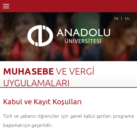
TR
EN
MUHASEBE
VE
VERGİ
UYGULAMALARI
Anasayfa
Akademik
Fakülteler
Açıköğretim Fakültesi
Kabul ve Kayıt Koşulları
Muhasebe ve Vergi Uygulamaları
Kabul ve Kayıt Koşulları
Geri Dön
Türk ve yabancı öğrenciler için genel kabul şartları programa
başlamak için geçerlidir.