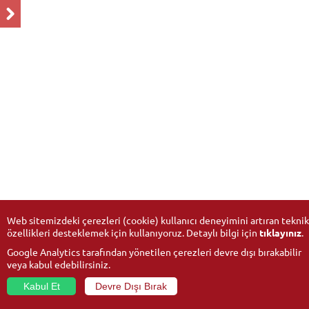
Web sitemizdeki çerezleri (cookie) kullanıcı deneyimini artıran teknik
özellikleri desteklemek için kullanıyoruz. Detaylı bilgi için
tıklayınız
.
Google Analytics tarafından yönetilen çerezleri devre dışı bırakabilir
veya kabul edebilirsiniz.
Kabul Et
Devre Dışı Bırak
© 2026
Anadolu Üniversitesi
- Tüm hakları saklıdır.