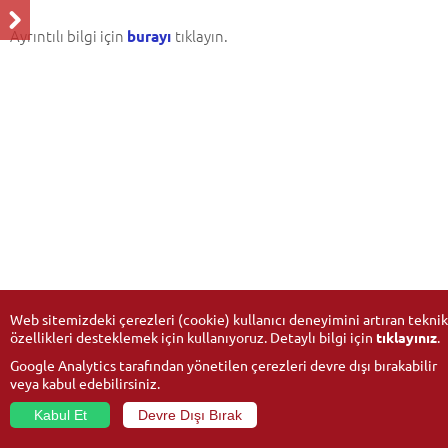
Ayrıntılı bilgi için
tıklayın.
burayı
Web sitemizdeki çerezleri (cookie) kullanıcı deneyimini artıran teknik
özellikleri desteklemek için kullanıyoruz. Detaylı bilgi için
tıklayınız
.
Google Analytics tarafından yönetilen çerezleri devre dışı bırakabilir
veya kabul edebilirsiniz.
Kabul Et
Devre Dışı Bırak
© 2026
Anadolu Üniversitesi
- Tüm hakları saklıdır.