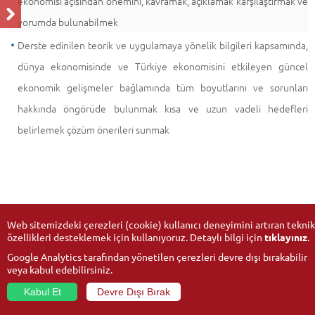
ekonomisi açısından önemini, kavramak, açıklamak karşılaştırmak ve
yorumda bulunabilmek
Derste edinilen teorik ve uygulamaya yönelik bilgileri kapsamında,
dünya ekonomisinde ve Türkiye ekonomisini etkileyen güncel
ekonomik gelişmeler bağlamında tüm boyutlarını ve sorunları
hakkında öngörüde bulunmak kısa ve uzun vadeli hedefleri
belirlemek çözüm önerileri sunmak
Web sitemizdeki çerezleri (cookie) kullanıcı deneyimini artıran teknik
özellikleri desteklemek için kullanıyoruz. Detaylı bilgi için
tıklayınız
.
Google Analytics tarafından yönetilen çerezleri devre dışı bırakabilir
veya kabul edebilirsiniz.
Kabul Et
Devre Dışı Bırak
© 2026
Anadolu Üniversitesi
- Tüm hakları saklıdır.