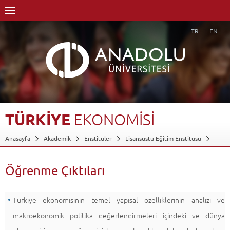
TR
EN
TÜRKİYE
EKONOMİSİ
Anasayfa
Akademik
Enstitüler
Lisansüstü Eğitim Enstitüsü
İktisat Anabilim Dalı
İktisat Anabilim Dalı-Tezsiz YL
Girişimcilik ve İnovasyon Tezsiz Yüksek Lisans Programı (Uzaktan Öğretim)
Öğrenme Çıktıları
Dersler - AKTS Kredileri
Türkiye Ekonomisi
Öğrenme Çıktıları
Geri Dön
Türkiye ekonomisinin temel yapısal özelliklerinin analizi ve
makroekonomik politika değerlendirmeleri içindeki ve dünya