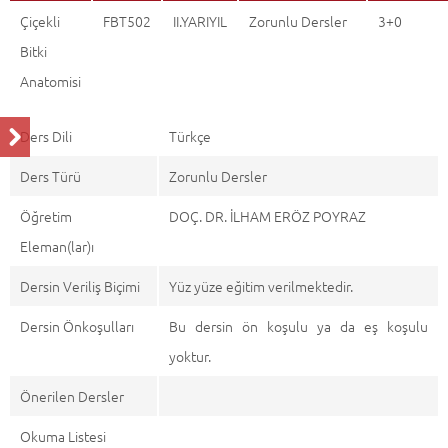
Çiçekli
FBT502
II.YARIYIL
Zorunlu Dersler
3+0
Bitki
Anatomisi
Ders Dili
Türkçe
Ders Türü
Zorunlu Dersler
Öğretim
DOÇ. DR. İLHAM ERÖZ POYRAZ
Eleman(lar)ı
Dersin Veriliş Biçimi
Yüz yüze eğitim verilmektedir.
Dersin Önkoşulları
Bu dersin ön koşulu ya da eş koşulu
yoktur.
Önerilen Dersler
Okuma Listesi