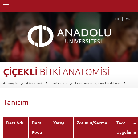
TR
EN
ÇİÇEKLİ
BİTKİ
ANATOMİSİ
Anasayfa
Akademik
Enstitüler
Lisansüstü Eğitim Enstitüsü
Farmasötik Botanik Anabilim Dalı
Farmasötik Botanik Anabilim Dalı-Tezli YL
Dersler - AKTS Kredileri
Tanıtım
Çiçekli Bitki Anatomisi
Tanıtım
Geri Dön
Ders Adı
Ders
Yarıyıl
Zorunlu/Seçmeli
Teori +
Kodu
Uygulama