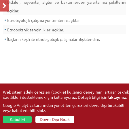
Bitkiler, hayvanlar, algler ve bakterilerden yararlanma şekillerini
açıklar.
Etnobiyolojik çalışma yöntemlerini açıklar.
Etnobotanik zenginlikleri açıklar.
İlaçların keşfi ile etnobiyolojik çalışmaları ilişkilendirir.
Web sitemizdeki çerezleri (cookie) kullanıcı deneyimini artıran teknik
özellikleri desteklemek için kullanıyoruz. Detaylı bilgi için
tıklayınız
.
Google Analytics tarafından yönetilen çerezleri devre dışı bırakabilir
veya kabul edebilirsiniz.
Kabul Et
Devre Dışı Bırak
© 2026
Anadolu Üniversitesi
- Tüm hakları saklıdır.