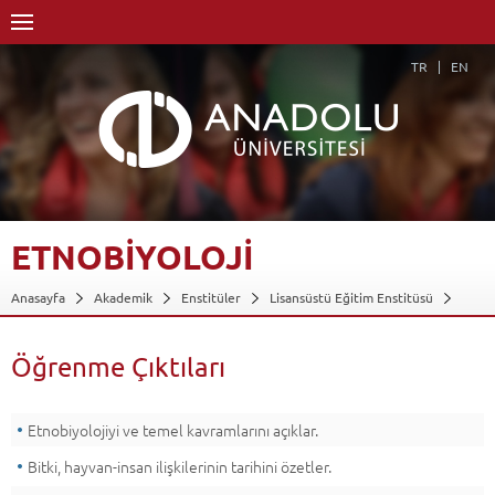
TR
EN
ETNOBİYOLOJİ
Anasayfa
Akademik
Enstitüler
Lisansüstü Eğitim Enstitüsü
Farmasötik Botanik Anabilim Dalı
Farmasötik Botanik Anabilim Dalı-Tezli YL
Dersler - AKTS Kredileri
Öğrenme Çıktıları
Etnobiyoloji
Öğrenme Çıktıları
Geri Dön
Etnobiyolojiyi ve temel kavramlarını açıklar.
Bitki, hayvan-insan ilişkilerinin tarihini özetler.