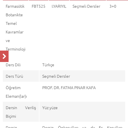
Farmasötik
FBT525
I.YARIYIL
Seçmeli Dersler
3+0
Botanikte
Temel
Kavramlar
ve
Terminoloji
Ders Dili
Türkçe
Ders Türü
Seçmeli Dersler
Öğretim
PROF. DR. FATMA PINAR KAFA
Eleman(lar)ı
Dersin Veriliş
Yüz yüze
Biçimi
Dersin
Dersin Önkoşulları ya da Eş Koşulları