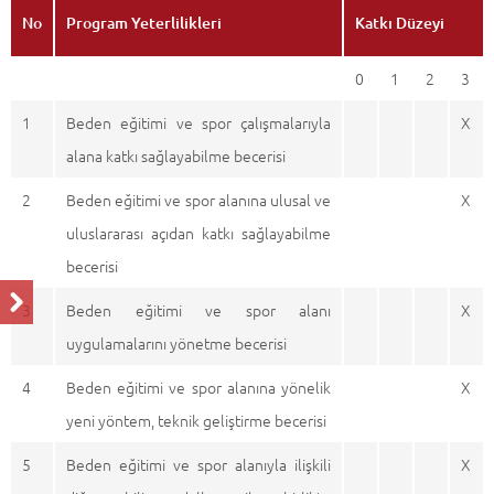
No
Program Yeterlilikleri
Katkı Düzeyi
0
1
2
3
1
Beden eğitimi ve spor çalışmalarıyla
X
alana katkı sağlayabilme becerisi
2
Beden eğitimi ve spor alanına ulusal ve
X
uluslararası açıdan katkı sağlayabilme
becerisi
3
Beden eğitimi ve spor alanı
X
uygulamalarını yönetme becerisi
4
Beden eğitimi ve spor alanına yönelik
X
yeni yöntem, teknik geliştirme becerisi
5
Beden eğitimi ve spor alanıyla ilişkili
X