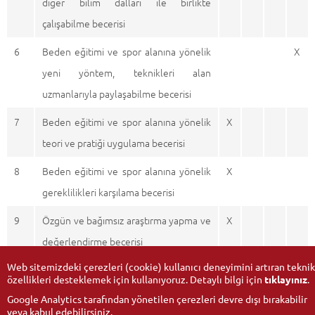
diğer bilim dalları ile birlikte
çalışabilme becerisi
6
Beden eğitimi ve spor alanına yönelik
X
yeni yöntem, teknikleri alan
uzmanlarıyla paylaşabilme becerisi
7
Beden eğitimi ve spor alanına yönelik
X
teori ve pratiği uygulama becerisi
8
Beden eğitimi ve spor alanına yönelik
X
gereklilikleri karşılama becerisi
9
Özgün ve bağımsız araştırma yapma ve
X
değerlendirme becerisi
Web sitemizdeki çerezleri (cookie) kullanıcı deneyimini artıran teknik
özellikleri desteklemek için kullanıyoruz. Detaylı bilgi için
tıklayınız
.
Google Analytics tarafından yönetilen çerezleri devre dışı bırakabilir
veya kabul edebilirsiniz.