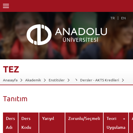
TR
EN
TEZ
Anasayfa
Akademik
Enstitüler
Dersler - AKTS Kredileri
Tez
Tanıtım
Geri Dön
Tanıtım
Ders
Ders
Yarıyıl
Zorunlu/Seçmeli
Teori +
Adı
Kodu
Uygulama