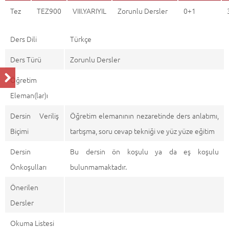
Tez
TEZ900
VIII.YARIYIL
Zorunlu Dersler
0+1
Ders Dili
Türkçe
Ders Türü
Zorunlu Dersler
Öğretim
Eleman(lar)ı
Dersin Veriliş
Öğretim elemanının nezaretinde ders anlatımı,
Biçimi
tartışma, soru cevap tekniği ve yüz yüze eğitim
Dersin
Bu dersin ön koşulu ya da eş koşulu
Önkoşulları
bulunmamaktadır.
Önerilen
Dersler
Okuma Listesi