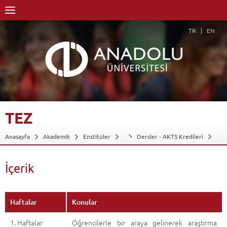
TR
EN
TEZ
Anasayfa
Akademik
Enstitüler
Dersler - AKTS Kredileri
Tez
İçerik
Geri Dön
İçerik
Haftalar
Konular
1. Haftalar
Öğrencilerle bir araya gelinerek araştırma